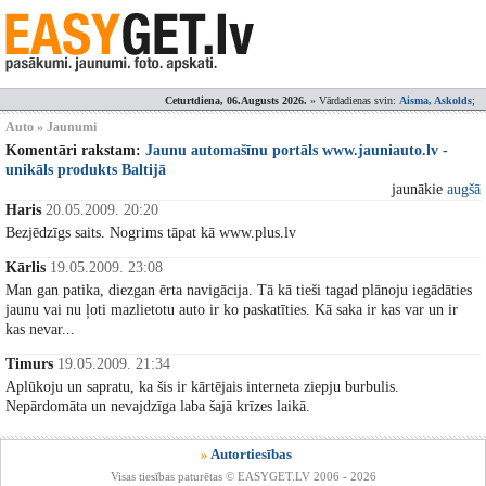
Ceturtdiena, 06.Augusts 2026.
» Vārdadienas svin:
Aisma, Askolds
;
Auto » Jaunumi
Komentāri rakstam:
Jaunu automašīnu portāls www.jauniauto.lv -
unikāls produkts Baltijā
jaunākie
augšā
Haris
20.05.2009. 20:20
Bezjēdzīgs saits. Nogrims tāpat kā www.plus.lv
Kārlis
19.05.2009. 23:08
Man gan patika, diezgan ērta navigācija. Tā kā tieši tagad plānoju iegādāties
jaunu vai nu ļoti mazlietotu auto ir ko paskatīties. Kā saka ir kas var un ir
kas nevar...
Timurs
19.05.2009. 21:34
Aplūkoju un sapratu, ka šis ir kārtējais interneta ziepju burbulis.
Nepārdomāta un nevajdzīga laba šajā krīzes laikā.
»
Autortiesības
Visas tiesības paturētas © EASYGET.LV 2006 - 2026