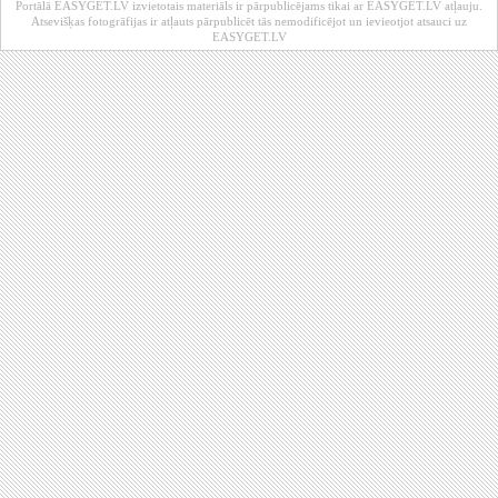
Portālā EASYGET.LV izvietotais materiāls ir pārpublicējams tikai ar EASYGET.LV atļauju.
Atsevišķas fotogrāfijas ir atļauts pārpublicēt tās nemodificējot un ievieotjot atsauci uz
EASYGET.LV