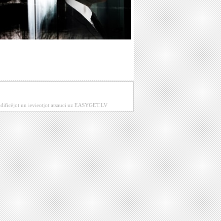
modificējot un ievieotjot atsauci uz EASYGET.LV