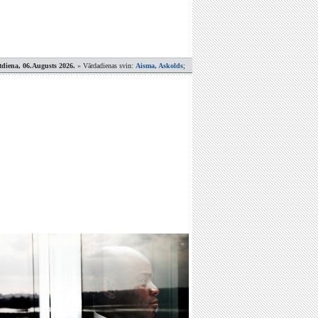
tdiena, 06.Augusts 2026.
» Vārdadienas svin:
Aisma, Askolds
;