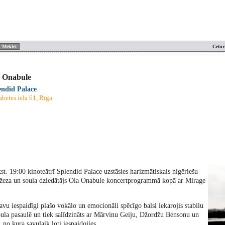
Cetur
 Onabule
endid Palace
abetes iela 61, Rīga
t. 19:00 kinoteātrī Splendid Palace uzstāsies harizmātiskais nigēriešu
džeza un soula dziedātājs Ola Onabule koncertprogrammā kopā ar Mirage
vu iespaidīgi plašo vokālo un emocionāli spēcīgo balsi iekarojis stabilu
oula pasaulē un tiek salīdzināts ar Mārvinu Geiju, Džordžu Bensonu un
no kura savulaik ļoti iespaidojies.