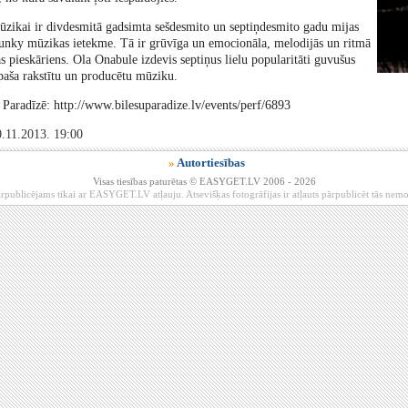
zikai ir divdesmitā gadsimta sešdesmito un septiņdesmito gadu mijas
funky mūzikas ietekme. Tā ir grūvīga un emocionāla, melodijās un ritmā
s pieskāriens. Ola Onabule izdevis septiņus lielu popularitāti guvušus
paša rakstītu un producētu mūziku.
 Paradīzē: http://www.bilesuparadize.lv/events/perf/6893
.11.2013. 19:00
»
Autortiesības
Visas tiesības paturētas © EASYGET.LV 2006 - 2026
rpublicējams tikai ar EASYGET.LV atļauju. Atsevišķas fotogrāfijas ir atļauts pārpublicēt tās ne