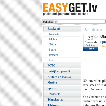
Meklētājs:
Pasākumi
Pasākumi
Koncerti
Ola
30
Klubos
Spl
Novembris
Teātris
Sestdiena
Eliz
19:00
Sports
Izstādes
Citi
FOTO
Latvijā un pasaulē
Kultūra un māksla
30. novembrī plks
Mūzika
izcelsmes britu 
Sports
Jazz Orchestra.
Dzīvesstils
Ola Onabule ar sa
Tehnoloģijas
vietu džeza un s
Tūrisms
Džeimsu Braunu, 