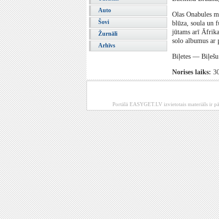
Auto
Olas Onabules mū
Šovi
blūza, soula un 
jūtams arī Āfrika
Žurnāli
solo albumus ar 
Arhīvs
Biļetes — Biļešu
Norises laiks:
30
Portālā EASYGET.LV izvietotais materiāls ir pā