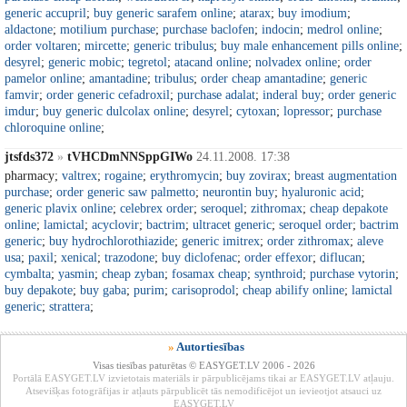
generic accupril
;
buy generic sarafem online
;
atarax
;
buy imodium
;
aldactone
;
motilium purchase
;
purchase baclofen
;
indocin
;
medrol online
;
order voltaren
;
mircette
;
generic tribulus
;
buy male enhancement pills online
;
desyrel
;
generic mobic
;
tegretol
;
atacand online
;
nolvadex online
;
order
pamelor online
;
amantadine
;
tribulus
;
order cheap amantadine
;
generic
famvir
;
order generic cefadroxil
;
purchase adalat
;
inderal buy
;
order generic
imdur
;
buy generic dulcolax online
;
desyrel
;
cytoxan
;
lopressor
;
purchase
chloroquine online
;
jtsfds372
»
tVHCDmNNSppGIWo
24.11.2008. 17:38
pharmacy;
valtrex
;
rogaine
;
erythromycin
;
buy zovirax
;
breast augmentation
purchase
;
order generic saw palmetto
;
neurontin buy
;
hyaluronic acid
;
generic plavix online
;
celebrex order
;
seroquel
;
zithromax
;
cheap depakote
online
;
lamictal
;
acyclovir
;
bactrim
;
ultracet generic
;
seroquel order
;
bactrim
generic
;
buy hydrochlorothiazide
;
generic imitrex
;
order zithromax
;
aleve
usa
;
paxil
;
xenical
;
trazodone
;
buy diclofenac
;
order effexor
;
diflucan
;
cymbalta
;
yasmin
;
cheap zyban
;
fosamax cheap
;
synthroid
;
purchase vytorin
;
buy depakote
;
buy gaba
;
purim
;
carisoprodol
;
cheap abilify online
;
lamictal
generic
;
strattera
;
»
Autortiesības
Visas tiesības paturētas © EASYGET.LV 2006 - 2026
Portālā EASYGET.LV izvietotais materiāls ir pārpublicējams tikai ar EASYGET.LV atļauju.
Atsevišķas fotogrāfijas ir atļauts pārpublicēt tās nemodificējot un ievieotjot atsauci uz
EASYGET.LV