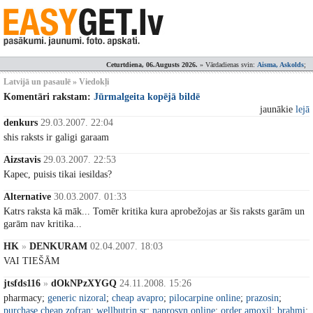
Ceturtdiena, 06.Augusts 2026.
» Vārdadienas svin:
Aisma, Askolds
;
Latvijā un pasaulē » Viedokļi
Komentāri rakstam:
Jūrmalgeita kopējā bildē
jaunākie
lejā
denkurs
29.03.2007. 22:04
shis raksts ir galigi garaam
Aizstavis
29.03.2007. 22:53
Kapec, puisis tikai iesildas?
Alternative
30.03.2007. 01:33
Katrs raksta kā māk... Tomēr kritika kura aprobežojas ar šis raksts garām un
garām nav kritika...
HK
»
DENKURAM
02.04.2007. 18:03
VAI TIEŠĀM
jtsfds116
»
dOkNPzXYGQ
24.11.2008. 15:26
pharmacy;
generic nizoral
;
cheap avapro
;
pilocarpine online
;
prazosin
;
purchase cheap zofran
;
wellbutrin sr
;
naprosyn online
;
order amoxil
;
brahmi
;