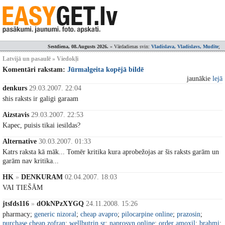
Sestdiena, 08.Augusts 2026.
» Vārdadienas svin:
Vladislava, Vladislavs, Mudīte
;
Latvijā un pasaulē » Viedokļi
Komentāri rakstam:
Jūrmalgeita kopējā bildē
jaunākie
lejā
denkurs
29.03.2007. 22:04
shis raksts ir galigi garaam
Aizstavis
29.03.2007. 22:53
Kapec, puisis tikai iesildas?
Alternative
30.03.2007. 01:33
Katrs raksta kā māk... Tomēr kritika kura aprobežojas ar šis raksts garām un
garām nav kritika...
HK
»
DENKURAM
02.04.2007. 18:03
VAI TIEŠĀM
jtsfds116
»
dOkNPzXYGQ
24.11.2008. 15:26
pharmacy;
generic nizoral
;
cheap avapro
;
pilocarpine online
;
prazosin
;
purchase cheap zofran
;
wellbutrin sr
;
naprosyn online
;
order amoxil
;
brahmi
;