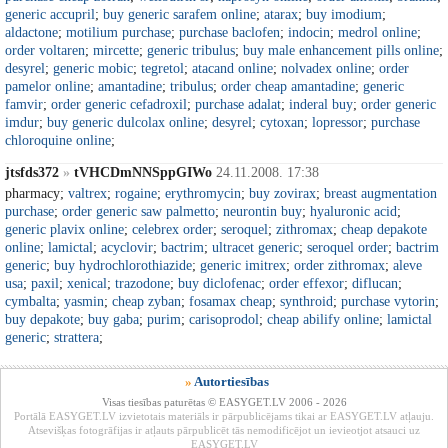
generic accupril
;
buy generic sarafem online
;
atarax
;
buy imodium
;
aldactone
;
motilium purchase
;
purchase baclofen
;
indocin
;
medrol online
;
order voltaren
;
mircette
;
generic tribulus
;
buy male enhancement pills online
;
desyrel
;
generic mobic
;
tegretol
;
atacand online
;
nolvadex online
;
order
pamelor online
;
amantadine
;
tribulus
;
order cheap amantadine
;
generic
famvir
;
order generic cefadroxil
;
purchase adalat
;
inderal buy
;
order generic
imdur
;
buy generic dulcolax online
;
desyrel
;
cytoxan
;
lopressor
;
purchase
chloroquine online
;
jtsfds372
»
tVHCDmNNSppGIWo
24.11.2008. 17:38
pharmacy;
valtrex
;
rogaine
;
erythromycin
;
buy zovirax
;
breast augmentation
purchase
;
order generic saw palmetto
;
neurontin buy
;
hyaluronic acid
;
generic plavix online
;
celebrex order
;
seroquel
;
zithromax
;
cheap depakote
online
;
lamictal
;
acyclovir
;
bactrim
;
ultracet generic
;
seroquel order
;
bactrim
generic
;
buy hydrochlorothiazide
;
generic imitrex
;
order zithromax
;
aleve
usa
;
paxil
;
xenical
;
trazodone
;
buy diclofenac
;
order effexor
;
diflucan
;
cymbalta
;
yasmin
;
cheap zyban
;
fosamax cheap
;
synthroid
;
purchase vytorin
;
buy depakote
;
buy gaba
;
purim
;
carisoprodol
;
cheap abilify online
;
lamictal
generic
;
strattera
;
»
Autortiesības
Visas tiesības paturētas © EASYGET.LV 2006 - 2026
Portālā EASYGET.LV izvietotais materiāls ir pārpublicējams tikai ar EASYGET.LV atļauju.
Atsevišķas fotogrāfijas ir atļauts pārpublicēt tās nemodificējot un ievieotjot atsauci uz
EASYGET.LV