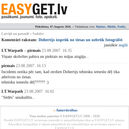
Piektdiena, 07.Augusts 2026.
» Vārdadienas svin:
Madars, Alfrēds, Fredis
;
Latvijā un pasaulē » Sadzīve
Komentāri rakstam:
Dohertijs izsprūk no tiesas un uzbrūk fotogrāfei
jaunākie
augšā
I.T.Warpath
»
pirmais
23.08.2007. 16:35
Viņam skrūvītes pabira un piektais no mājas aizgāja...
pirmais
23.08.2007. 16:13
Incidents notika pēc tam, kad otrdien Dohertijs tehnisku iemeslu dēļ tika
atbrīvots no tiesas.
tehnisku iemeslu dēļ?????? :)
I.T.Warpath
23.08.2007. 16:02
"Sēdēs" smukulītis...
»
Autortiesības
Visas tiesības paturētas © EASYGET.LV 2006 - 2026
Portālā EASYGET.LV izvietotais materiāls ir pārpublicējams tikai ar EASYGET.LV atļauju.
Atsevišķas fotogrāfijas ir atļauts pārpublicēt tās nemodificējot un ievieotjot atsauci uz
EASYGET.LV