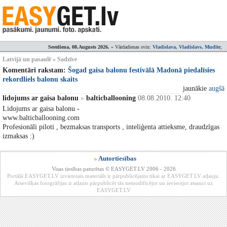
Sestdiena, 08.Augusts 2026.
» Vārdadienas svin:
Vladislava, Vladislavs, Mudīte
;
Latvijā un pasaulē » Sadzīve
Komentāri rakstam:
Šogad gaisa balonu festivālā Madonā piedalīsies
rekordliels balonu skaits
jaunākie
augšā
lidojums ar gaisa balonu
»
balticballooning
08.08.2010. 12:40
Lidojums ar gaisa balonu -
www.balticballooning.com
Profesionāli piloti , bezmaksas transports , inteliģenta attieksme, draudzīgas
izmaksas :)
»
Autortiesības
Visas tiesības paturētas © EASYGET.LV 2006 - 2026
Portālā EASYGET.LV izvietotais materiāls ir pārpublicējams tikai ar EASYGET.LV atļauju.
Atsevišķas fotogrāfijas ir atļauts pārpublicēt tās nemodificējot un ievieotjot atsauci uz
EASYGET.LV