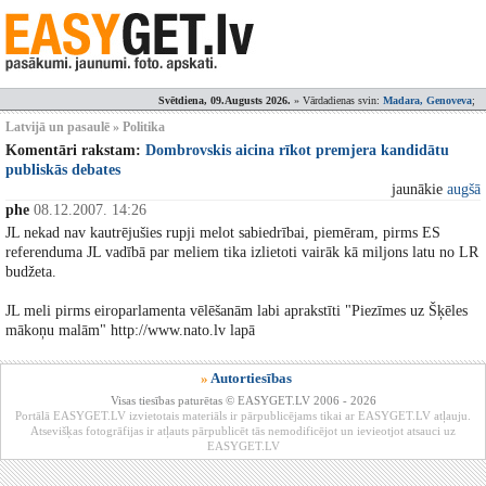
Svētdiena, 09.Augusts 2026.
» Vārdadienas svin:
Madara, Genoveva
;
Latvijā un pasaulē » Politika
Komentāri rakstam:
Dombrovskis aicina rīkot premjera kandidātu
publiskās debates
jaunākie
augšā
phe
08.12.2007. 14:26
JL nekad nav kautrējušies rupji melot sabiedrībai, piemēram, pirms ES
referenduma JL vadībā par meliem tika izlietoti vairāk kā miljons latu no LR
budžeta.
JL meli pirms eiroparlamenta vēlēšanām labi aprakstīti "Piezīmes uz Šķēles
mākoņu malām" http://www.nato.lv lapā
»
Autortiesības
Visas tiesības paturētas © EASYGET.LV 2006 - 2026
Portālā EASYGET.LV izvietotais materiāls ir pārpublicējams tikai ar EASYGET.LV atļauju.
Atsevišķas fotogrāfijas ir atļauts pārpublicēt tās nemodificējot un ievieotjot atsauci uz
EASYGET.LV