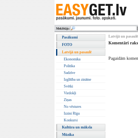
Meklētājs:
Latvijā un pasaulē
Pasākumi
Komentāri rak
FOTO
Latvijā un pasaulē
Pagaidām komentā
Ekonomika
Politika
Sadzīve
Izglītība un zinātne
Svētki
Viedokļi
Ziņas
No vēstures
Izzini Rīgu
Konkursi
Kultūra un māksla
Mūzika