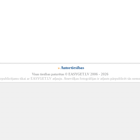
»
Autortiesības
Visas tiesības paturētas © EASYGET.LV 2006 - 2026
rpublicējams tikai ar EASYGET.LV atļauju. Atsevišķas fotogrāfijas ir atļauts pārpublicēt tās ne