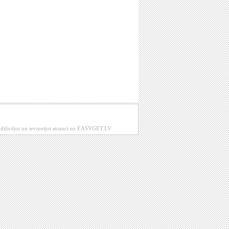
modificējot un ievieotjot atsauci uz EASYGET.LV