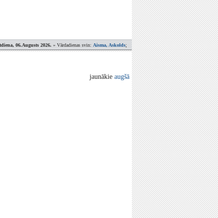
tdiena, 06.Augusts 2026.
» Vārdadienas svin:
Aisma, Askolds
;
jaunākie
augšā