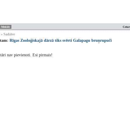
Cetur
 » Sadzīve
stam:
Rīgas Zooloģiskajā dārzā tiks svērti Galapagu bruņrupuči
ri nav pievienoti. Esi pirmais!