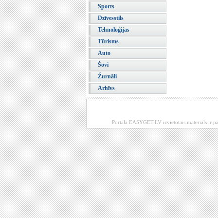
Sports
Dzīvesstils
Tehnoloģijas
Tūrisms
Auto
Šovi
Žurnāli
Arhīvs
Portālā EASYGET.LV izvietotais materiāls ir pā