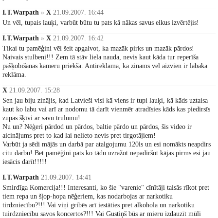
I.T.Warpath
»
X
21.09.2007. 16:44
Un vēl, tupais lauķi, varbūt būtu tu pats kā nākas savus elkus izvērtējis!
I.T.Warpath
»
X
21.09.2007. 16:42
Tikai tu pamēģini vēl šeit apgalvot, ka mazāk pirks un mazāk pārdos!
Naivais stulbeni!!! Zem tā stāv liela nauda, nevis kaut kāda tur reperīša
pašķobīšanās kameru priekšā. Antireklāma, kā zināms vēl aizvien ir labākā
reklāma.
X
21.09.2007. 15:28
Sen jau biju zinājis, kad Latvieši visi kā viens ir tupi lauķi, kā kāds uztaisa
kaut ko labu vai arī ar nodomu tā darīt vienmēr atradīsies kāds kas piedirsīs
zupas šķīvi ar savu trulumu!
Nu un? Nēģeri pārdod un pārdos, baltie pārdo un pārdos, šis video ir
aicinājums pret to kad lai nelieto nevis pret tirgotājiem!
Varbūt ja sēdi mājās un darbā par atalgojumu 120ls un esi nomākts neapdirs
citu darbu! Bet pamēģini pats ko tādu uzražot nepadiršot kājas pirms esi jau
iesācis darīt!!!!!
I.T.Warpath
21.09.2007. 14:41
Smirdīga Komercija!!! Interesanti, ko šie "varenie" cīnītāji taisās rīkot pret
tiem repa un šļop-hopa nēģeriem, kas nodarbojas ar narkotiku
tirdzniecību?!!! Vai viņi gribēs arī iestāties pret alkohola un narkotiku
tuirdzniecību savos koncertos?!!! Vai Gustiņš būs ar mieru izdauzīt mūli