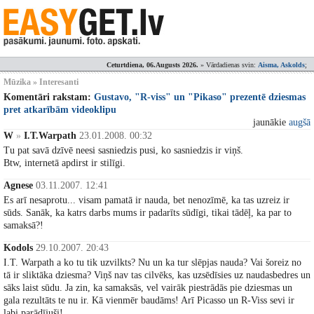
Ceturtdiena, 06.Augusts 2026.
» Vārdadienas svin:
Aisma, Askolds
;
Mūzika » Interesanti
Komentāri rakstam:
Gustavo, "R-viss" un "Pikaso" prezentē dziesmas
pret atkarībām videoklipu
jaunākie
augšā
W
»
I.T.Warpath
23.01.2008. 00:32
Tu pat savā dzīvē neesi sasniedzis pusi, ko sasniedzis ir viņš.
Btw, internetā apdirst ir stilīgi.
Agnese
03.11.2007. 12:41
Es arī nesaprotu... visam pamatā ir nauda, bet nenozīmē, ka tas uzreiz ir
sūds. Sanāk, ka katrs darbs mums ir padarīts sūdīgi, tikai tādēļ, ka par to
samaksā?!
Kodols
29.10.2007. 20:43
I.T. Warpath a ko tu tik uzvilkts? Nu un ka tur slēpjas nauda? Vai šoreiz no
tā ir sliktāka dziesma? Viņš nav tas cilvēks, kas uzsēdīsies uz naudasbedres un
sāks laist sūdu. Ja zin, ka samaksās, vel vairāk piestrādās pie dziesmas un
gala rezultāts te nu ir. Kā vienmēr baudāms! Arī Picasso un R-Viss sevi ir
labi parādījuši!