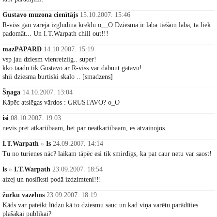
Gustavo muzona cienītājs
15.10.2007. 15:46
R-viss gan varēja izgludinā kreklu o__O Dziesma ir laba tiešām laba, tā liek
padomāt... Un I.T.Warpath chill out!!!
mazPAPARD
14.10.2007. 15:19
vsp jau dziesm vienreiziig.. super!
kko taadu tik Gustavo ar R-viss var dabuut gatavu!
shii dziesma burtiski skalo .. [smadzens]
Šņaga
14.10.2007. 13:04
Kāpēc atslēgas vārdos : GRUSTAVO? o_O
isi
08.10.2007. 19:03
nevis pret atkariibaam, bet par neatkariibaam, es atvainojos.
I.T.Warpath
»
Is
24.09.2007. 14:14
Tu no turienes nāc? laikam tāpēc esi tik smirdīgs, ka pat caur netu var saost!
ls
»
I.T.Warpath
23.09.2007. 18:54
aizej un noslīksti podā izdzimteni!!!
žurku vazelīns
23.09.2007. 18:19
Kāds var pateikt lūdzu kā to dziesmu sauc un kad viņa varētu parādīties
plašākai publikai?