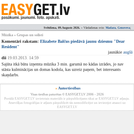
Svētdiena, 09.Augusts 2026.
» Vārdadienas svin:
Madara, Genoveva
;
Mūzika » Grupas un solisti
Komentāri rakstam:
Elizabete Balčus piedāvā jaunu dziesmu "Dear
Resident"
jaunākie
augšā
dii
19.03.2013. 14:59
Sajūta itkā būtu izņemta mūzika 3 min. garumā no kādas izrādes, jo nav
stāsta kulminācijas un domas kodola, kas uzreiz paņem, bet interesants
skaņdarbs.
»
Autortiesības
Visas tiesības paturētas © EASYGET.LV 2006 - 2026
Portālā EASYGET.LV izvietotais materiāls ir pārpublicējams tikai ar EASYGET.LV atļauju.
Atsevišķas fotogrāfijas ir atļauts pārpublicēt tās nemodificējot un ievieotjot atsauci uz
EASYGET.LV