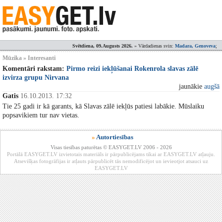
Svētdiena, 09.Augusts 2026.
» Vārdadienas svin:
Madara, Genoveva
;
Mūzika » Interesanti
Komentāri rakstam:
Pirmo reizi iekļūšanai Rokenrola slavas zālē
izvirza grupu Nirvana
jaunākie
augšā
Gatis
16.10.2013. 17:32
Tie 25 gadi ir kā garants, kā Slavas zālē iekļūs patiesi labākie. Mūslaiku
popsavikiem tur nav vietas.
»
Autortiesības
Visas tiesības paturētas © EASYGET.LV 2006 - 2026
Portālā EASYGET.LV izvietotais materiāls ir pārpublicējams tikai ar EASYGET.LV atļauju.
Atsevišķas fotogrāfijas ir atļauts pārpublicēt tās nemodificējot un ievieotjot atsauci uz
EASYGET.LV