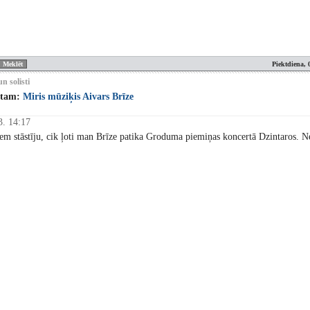
Piektdiena, 
n solisti
stam:
Miris mūziķis Aivars Brīze
3. 14:17
em stāstīju, cik ļoti man Brīze patika Groduma piemiņas koncertā Dzintaros. Ne