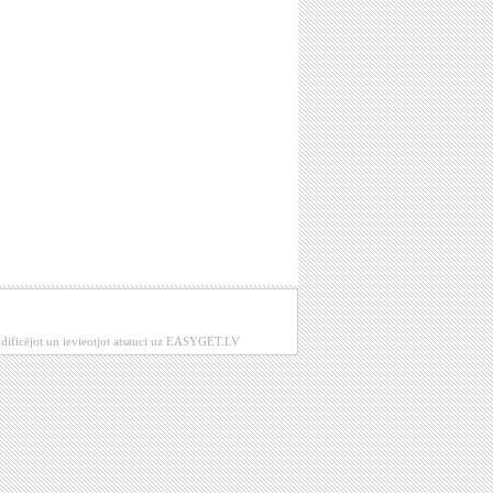
modificējot un ievieotjot atsauci uz EASYGET.LV