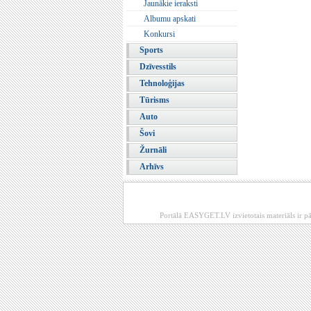
Jaunākie ieraksti
Albumu apskati
Konkursi
Sports
Dzīvesstils
Tehnoloģijas
Tūrisms
Auto
Šovi
Žurnāli
Arhīvs
Portālā EASYGET.LV izvietotais materiāls ir pā