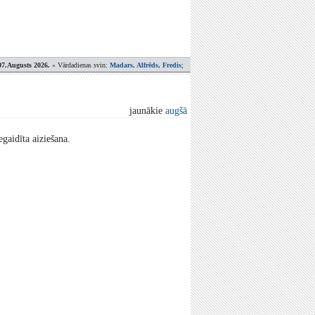
07.Augusts 2026.
» Vārdadienas svin:
Madars, Alfrēds, Fredis
;
jaunākie
augšā
gaidīta aiziešana.