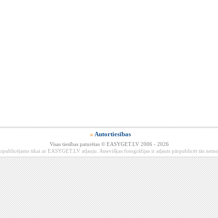
»
Autortiesības
Visas tiesības paturētas © EASYGET.LV 2006 - 2026
rpublicējams tikai ar EASYGET.LV atļauju. Atsevišķas fotogrāfijas ir atļauts pārpublicēt tās ne