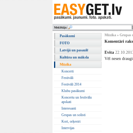
Meklētājs:
Mūzika » Grupas u
Pasākumi
Komentāri rak
FOTO
Latvijā un pasaulē
Evita
22.10.201
Kultūra un māksla
Vēl nesen draugi
Mūzika
Koncerti
Festivāli
Festivāli 2014
Klubu pasākumi
Koncertu un festivālu
apskati
Interesanti
Grupas un solisti
Kori, orķestri
Intervijas