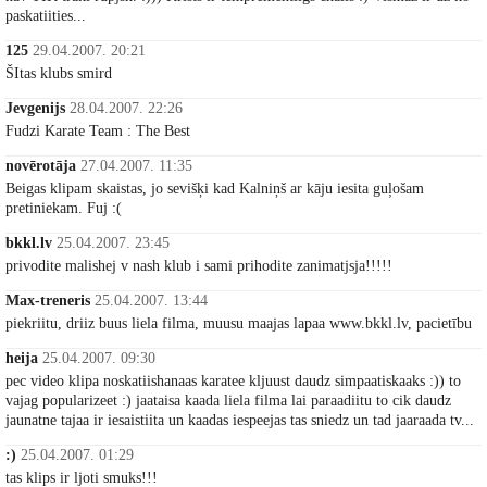
paskatiities...
125
29.04.2007. 20:21
ŠItas klubs smird
Jevgenijs
28.04.2007. 22:26
Fudzi Karate Team : The Best
novērotāja
27.04.2007. 11:35
Beigas klipam skaistas, jo sevišķi kad Kalniņš ar kāju iesita guļošam
pretiniekam. Fuj :(
bkkl.lv
25.04.2007. 23:45
privodite malishej v nash klub i sami prihodite zanimatjsja!!!!!
Max-treneris
25.04.2007. 13:44
piekriitu, driiz buus liela filma, muusu maajas lapaa www.bkkl.lv, pacietību
heija
25.04.2007. 09:30
pec video klipa noskatiishanaas karatee kljuust daudz simpaatiskaaks :)) to
vajag popularizeet :) jaataisa kaada liela filma lai paraadiitu to cik daudz
jaunatne tajaa ir iesaistiita un kaadas iespeejas tas sniedz un tad jaaraada tv...
:)
25.04.2007. 01:29
tas klips ir ljoti smuks!!!