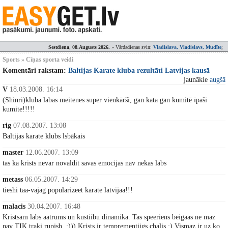
Sestdiena, 08.Augusts 2026.
» Vārdadienas svin:
Vladislava, Vladislavs, Mudīte
;
Sports » Cīņas sporta veidi
Komentāri rakstam:
Baltijas Karate kluba rezultāti Latvijas kausā
jaunākie
augšā
V
18.03.2008. 16:14
(Shinri)kluba labas meitenes super vienkārši, gan kata gan kumitē īpaši
kumite!!!!!
rig
07.08.2007. 13:08
Baltijas karate klubs lsbākais
master
12.06.2007. 13:09
tas ka krists nevar novaldit savas emocijas nav nekas labs
metass
06.05.2007. 14:29
tieshi taa-vajag popularizeet karate latvijaa!!!
malacis
30.04.2007. 16:48
Kristsam labs aatrums un kustiibu dinamika. Tas speeriens beigaas ne maz
nav TIK traki rupjsh. :))) Krists ir temprementiigs chalis :) Vismaz ir uz ko