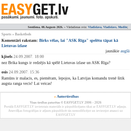
Sestdiena, 08.Augusts 2026.
» Vārdadienas svin:
Vladislava, Vladislavs, Mudīte
;
Sports » Basketbols
Komentāri rakstam:
Birks vēlas, lai "ASK Rīga" spelētu tāpat kā
Lietuvas izlase
jaunākie
augšā
kjisels
24.09.2007. 18:00
nez Brika kungs ir redzējis kā spēlē Lietuvas izlase un ASK Rīga?
osis
24.09.2007. 15:36
Ramūns ir malacis, es, piemēram, lepojos, ka Latvijas komandu trenē šitik
augsta ranga vecis! Lai veicas!
»
Autortiesības
Visas tiesības paturētas © EASYGET.LV 2006 - 2026
Portālā EASYGET.LV izvietotais materiāls ir pārpublicējams tikai ar EASYGET.LV atļauju.
Atsevišķas fotogrāfijas ir atļauts pārpublicēt tās nemodificējot un ievieotjot atsauci uz
EASYGET.LV