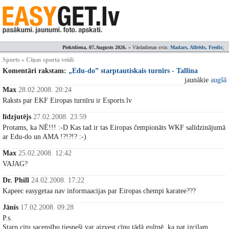
Piektdiena, 07.Augusts 2026.
» Vārdadienas svin:
Madars, Alfrēds, Fredis
;
Sports » Cīņas sporta veidi
Komentāri rakstam:
„Edu-do” starptautiskais turnīrs - Tallina
jaunākie
augšā
Max
28.02.2008. 20:24
Raksts par EKF Eiropas turnīru ir Esports.lv
līdzjutējs
27.02.2008. 23:59
Protams, ka NĒ!!! :-D Kas tad ir tas Eiropas čempionāts WKF salīdzinājumā
ar Edu-do un AMA !?!?!? :-)
Max
25.02.2008. 12:42
VAJAG?
Dr. Phill
24.02.2008. 17:22
Kapeec easygetaa nav informaacijas par Eiropas chempi karatee???
Jānis
17.02.2008. 09:28
P.s.
Starp citu sacensību tiesneši var aizvest cīņu tādā gultnē, ka pat izcilam