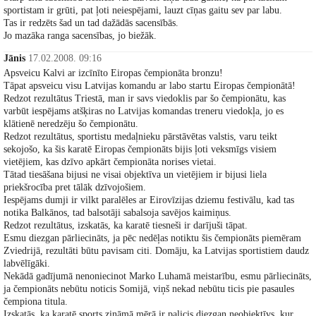
sportistam ir grūti, pat ļoti neiespējami, lauzt cīņas gaitu sev par labu.
Tas ir redzēts šad un tad dažādās sacensībās.
Jo mazāka ranga sacensības, jo biežāk.
Jānis
17.02.2008. 09:16
Apsveicu Kalvi ar izcīnīto Eiropas čempionāta bronzu!
Tāpat apsveicu visu Latvijas komandu ar labo startu Eiropas čempionātā!
Redzot rezultātus Triestā, man ir savs viedoklis par šo čempionātu, kas
varbūt iespējams atšķiras no Latvijas komandas treneru viedokļa, jo es
klātienē neredzēju šo čempionātu.
Redzot rezultātus, sportistu medaļnieku pārstāvētas valstis, varu teikt
sekojošo, ka šis karatē Eiropas čempionāts bijis ļoti veksmīgs visiem
vietējiem, kas dzīvo apkārt čempionāta norises vietai.
Tātad tiesāšana bijusi ne visai objektīva un vietējiem ir bijusi liela
priekšrocība pret tālāk dzīvojošiem.
Iespējams dumji ir vilkt paralēles ar Eirovīzijas dziemu festivālu, kad tas
notika Balkānos, tad balsotāji sabalsoja savējos kaimiņus.
Redzot rezultātus, izskatās, ka karatē tiesneši ir darījuši tāpat.
Esmu diezgan pārliecināts, ja pēc nedēļas notiktu šis čempionāts piemēram
Zviedrijā, rezultāti būtu pavisam citi. Domāju, ka Latvijas sportistiem daudz
labvēlīgāki.
Nekādā gadījumā nenoniecinot Marko Luhamā meistarību, esmu pārliecināts,
ja čempionāts nebūtu noticis Somijā, viņš nekad nebūtu ticis pie pasaules
čempiona titula.
Izskatās, ka karatē sports zināmā mērā ir palicis diezgan neobjektīvs, kur