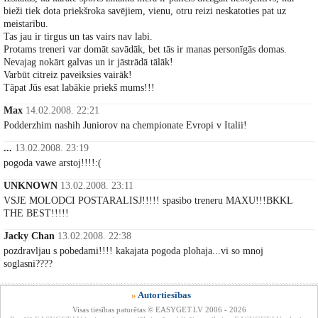
bieži tiek dota priekšroka savējiem, vienu, otru reizi neskatoties pat uz
meistarību.
Tas jau ir tirgus un tas vairs nav labi.
Protams treneri var domāt savādāk, bet tās ir manas personīgās domas.
Nevajag nokārt galvas un ir jāstrādā tālāk!
Varbūt citreiz paveiksies vairāk!
Tāpat Jūs esat labākie priekš mums!!!
Max
14.02.2008. 22:21
Podderzhim nashih Juniorov na chempionate Evropi v Italii!
...
13.02.2008. 23:19
pogoda vawe arstoj!!!!:(
UNKNOWN
13.02.2008. 23:11
VSJE MOLODCI POSTARALISJ!!!!! spasibo treneru MAXU!!!BKKL
THE BEST!!!!!
Jacky Chan
13.02.2008. 22:38
pozdravljau s pobedami!!!! kakajata pogoda plohaja...vi so mnoj
soglasni????
»
Autortiesības
Visas tiesības paturētas © EASYGET.LV 2006 - 2026