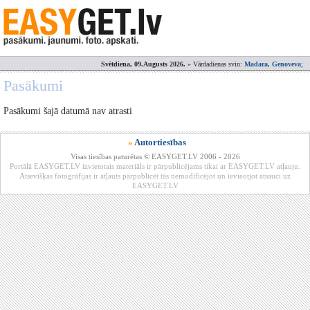
Svētdiena, 09.Augusts 2026.
» Vārdadienas svin:
Madara, Genoveva
;
Pasākumi
Pasākumi šajā datumā nav atrasti
»
Autortiesības
Visas tiesības paturētas © EASYGET.LV 2006 - 2026
Portālā EASYGET.LV izvietotais materiāls ir pārpublicējams tikai ar EASYGET.LV atļauju.
Atsevišķas fotogrāfijas ir atļauts pārpublicēt tās nemodificējot un ievieotjot atsauci uz
EASYGET.LV