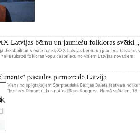
X Latvijas bērnu un jauniešu folkloras svētki 
jā Jēkabpilī un Viesītē notiks XXX Latvijas bērnu un jauniešu folkloras 
k nekā tūkstoš folkloras kopu dalībnieku no visiem Latvijas novadiem.
dimants” pasaules pirmizrāde Latvijā
Viens no spilgtākajiem Starptautiskā Baltijas Baleta festivāla noti
“Melnais Dimants”, kas notiks Rīgas Kongresu Namā svētdien, 18.m