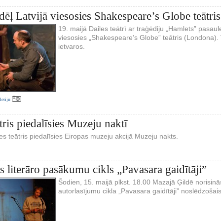
ļ Latvijā viesosies Shakespeare’s Globe teātris
19. maijā Dailes teātrī ar traģēdiju „Hamlets” pasaul
viesosies „Shakespeare’s Globe” teātris (Londona). V
ietvaros.
aleriju
tris piedalīsies Muzeju naktī
es teātris piedalīsies Eiropas muzeju akcijā Muzeju nakts.
s literāro pasākumu cikls „Pavasara gaidītāji”
Šodien, 15. maijā plkst. 18.00 Mazajā Ģildē norisinā
autorlasījumu cikla „Pavasara gaidītāji” noslēdzoša