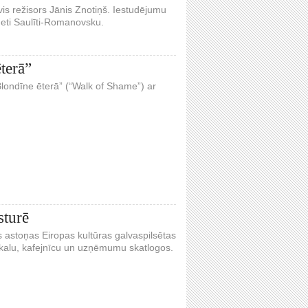
is režisors Jānis Znotiņš. Iestudējumu
neti Saulīti-Romanovsku.
terā”
“Blondīne ēterā” (“Walk of Shame”) ar
sturē
as astoņas Eiropas kultūras galvaspilsētas
ikalu, kafejnīcu un uzņēmumu skatlogos.