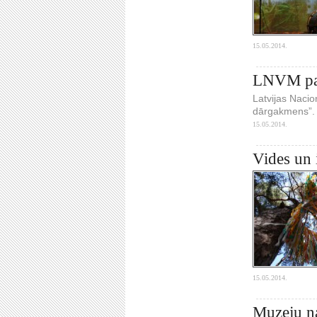
15.05.2014.
LNVM paga
Latvijas Nacio
dārgakmens”.
15.05.2014.
Vides un i
15.05.2014.
Muzeju n