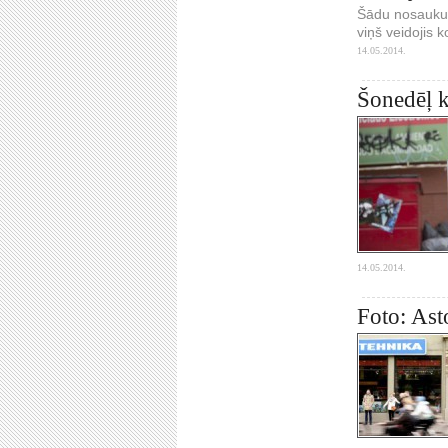
Šādu nosaukum
viņš veidojis 
14.05.2014.
Šonedēļ k
14.05.2014.
Foto: Asto