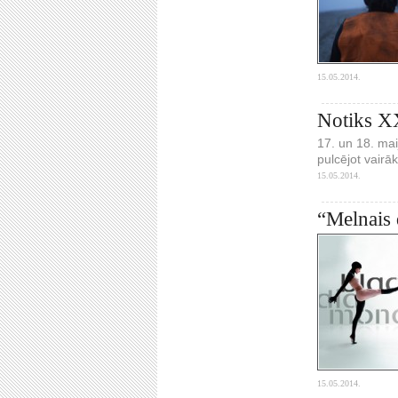
15.05.2014.
Notiks XX
17. un 18. mai
pulcējot vairā
15.05.2014.
“Melnais 
15.05.2014.