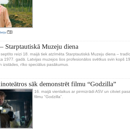
aleriju
 – Starptautiskā Muzeju diena
 septīto reizi 18. maijā tiek atzīmēta Starptautiskā Muzeju diena – tra
a 1977. gadā. Latvijas muzejos šos profesionālos svētkus svin kopš 19
n izstādes, rīko speciālus pasākumus.
inoteātros sāk demonstrēt filmu “Godzilla”
16. maijā vienlaikus ar pirmizrādi ASV un citviet pas
filmu “Godzilla”.