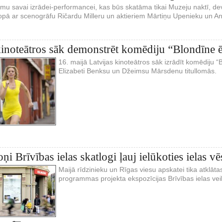
u savai izrādei-performancei, kas būs skatāma tikai Muzeju naktī, dev
kopā ar scenogrāfu Ričardu Milleru un aktieriem Mārtiņu Upenieku un A
inoteātros sāk demonstrēt komēdiju “Blondīne ē
16. maijā Latvijas kinoteātros sāk izrādīt komēdiju 
Elizabeti Benksu un Džeimsu Mārsdenu titullomās.
ņi Brīvības ielas skatlogi ļauj ielūkoties ielas vē
Maijā rīdzinieku un Rīgas viesu apskatei tika atklāt
programmas projekta ekspozīcijas Brīvības ielas ve