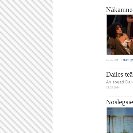
Nākamnedē
15.05.2014. |
skatīt g
Dailes teā
Arī šogad Dail
15.05.2014.
Noslēgsie