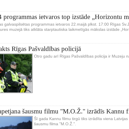
 programmas ietvaros top izstāde „Horizontu m
as galvaspilsētas programmas ietvaros 22.maijā plkst. 17:00 Rīgas Sv.J
ures muzejā tiks atklāta starptautiska laikmetīgās mākslas izstāde „Hor
kts Rīgas Pašvaldības policijā
Otro gadu arī Rīgas Pašvaldības policija ir Muzeju n
petjana šausmu filmu "M.O.Ž." izrādīs Kannu f
Šī gada Kannu filmu tirgū tiks izrādīta viena Latvija
šausmu filma "M.O.Ž.".