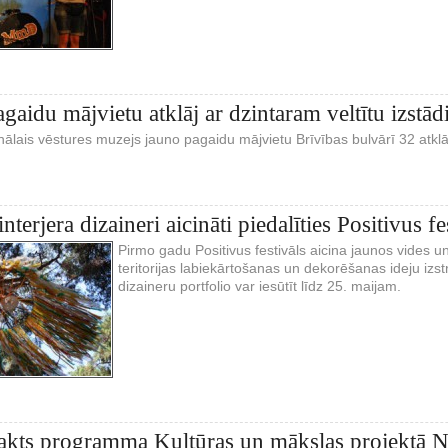
idu mājvietu atklāj ar dzintaram veltītu izstād
nālais vēstures muzejs jauno pagaidu mājvietu Brīvības bulvārī 32 atklāj a
nterjera dizaineri aicināti piedalīties Positivus f
Pirmo gadu Positivus festivāls aicina jaunos vides un 
teritorijas labiekārtošanas un dekorēšanas ideju izs
dizaineru portfolio var iesūtīt līdz 25. maijam.
akts programma Kultūras un mākslas projektā 