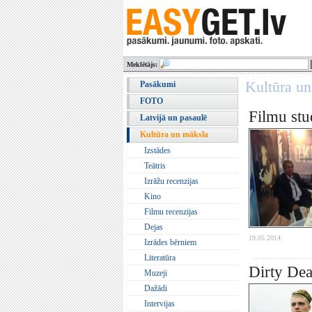
Meklētājs:
Kultūra u
Pasākumi
FOTO
Filmu stu
Latvijā un pasaulē
Kultūra un māksla
Izstādes
Teātris
Izrāžu recenzijas
Kino
Filmu recenzijas
Dejas
19.05.2014.
Izrādes bērniem
Literatūra
Dirty Dea
Muzeji
Dažādi
Intervijas