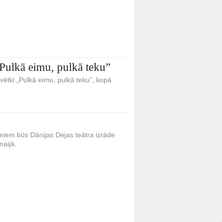
„Pulkā eimu, pulkā teku”
svētki „Pulkā eimu, pulkā teku”, kopā
kumiem būs Dānijas Dejas teātra izrāde
aijā.