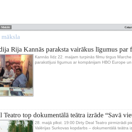
Cetur
n māksla
dija Rija Kannās paraksta vairākus līgumus par f
Kannās līdz 22. maijam turpinās filmu tirgus Marche 
parakstījusi līgumus ar kompānijam HBO Europe un
l Teatro top dokumentālā teātra izrāde “Savā vie
28. maijā plkst. 19:00 Dirty Deal Teatro pirmizrādi 
Valērijas Surkovas kopdarbs – dokumentālā teātra iz