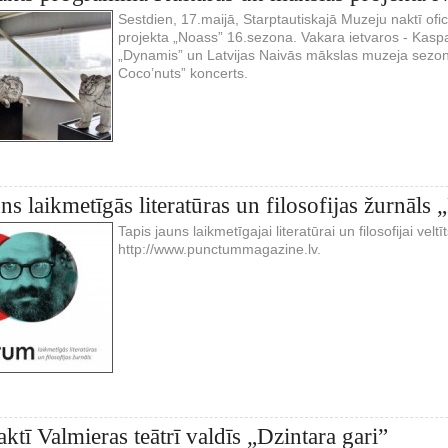
Sestdien, 17.maijā, Starptautiskajā Muzeju naktī ofic
projekta „Noass” 16.sezona. Vakara ietvaros - Kas
„Dynamis” un Latvijas Naivās mākslas muzeja sezona
Coco’nuts” koncerts.
uns laikmetīgās literatūras un filosofijas žurnāl
Tapis jauns laikmetīgajai literatūrai un filosofijai vel
http://www.punctummagazine.lv.
ktī Valmieras teātrī valdīs „Dzintara gari”