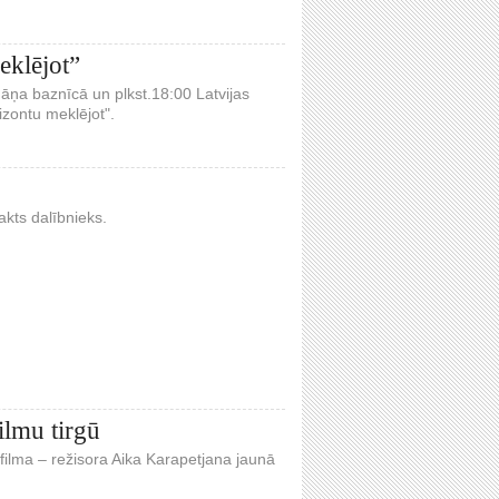
eklējot”
āņa baznīcā un plkst.18:00 Latvijas
izontu meklējot".
akts dalībnieks.
ilmu tirgū
s filma – režisora Aika Karapetjana jaunā