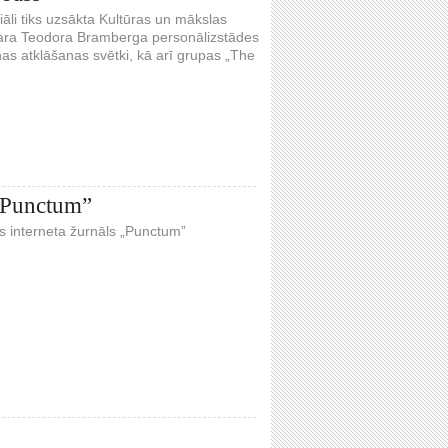
iāli tiks uzsākta Kultūras un mākslas
para Teodora Bramberga personālizstādes
s atklāšanas svētki, kā arī grupas „The
s „Punctum”
tīts interneta žurnāls „Punctum”