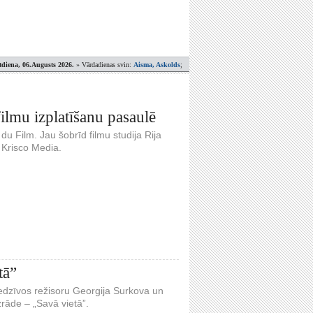
tdiena, 06.Augusts 2026.
» Vārdadienas svin:
Aisma, Askolds
;
ilmu izplatīšanu pasaulē
du Film. Jau šobrīd filmu studija Rija
 Krisco Media.
tā”
piedzīvos režisoru Georgija Surkova un
rāde – „Savā vietā”.