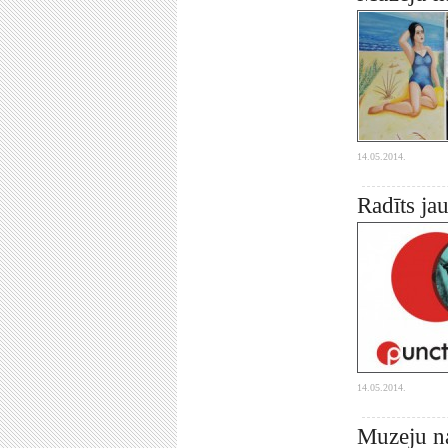
14.05.2014.
Radīts ja
14.05.2014.
Muzeju na