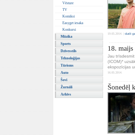
Vēsture
TV
Komiksi
Easyget iesaka
Konkursi
19.05.2014. |
skatīt g
Mūzika
Sports
18. maijs
Dzīvesstils
Jau trīsdesmit
Tehnoloģijas
(ICOM)* uzsāk
Tūrisms
ekspozīcijas u
Auto
16.05.2014.
Šovi
Šonedēļ k
Žurnāli
Arhīvs