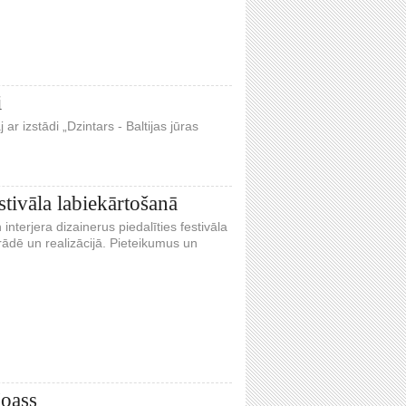
i
r izstādi „Dzintars - Baltijas jūras
estivāla labiekārtošanā
interjera dizainerus piedalīties festivāla
trādē un realizācijā. Pieteikumus un
Noass