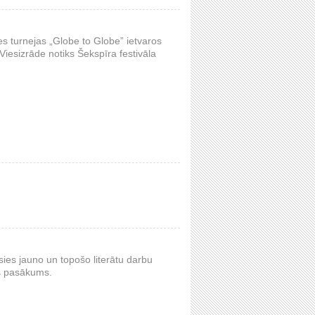
es turnejas „Globe to Globe” ietvaros
iesizrāde notiks Šekspīra festivāla
sies jauno un topošo literātu darbu
is pasākums.