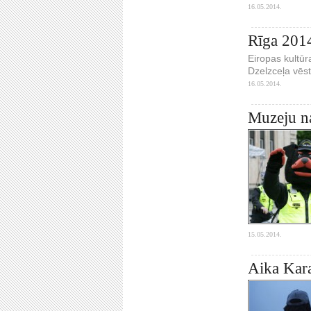
16.05.2014.
Rīga 2014
Eiropas kultūr
Dzelzceļa vēst
16.05.2014.
Muzeju na
15.05.2014.
Aika Kara