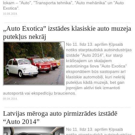
lokam – "Auto", "Transporta tehnika", "Auto mehānika" un "Auto
Exotica".
10.04.2014.
„Auto Exotica” izstādes klasiskie auto muzeja
putekļus nekrāj
No 11. līdz 13. aprīlim Ķīpsalā
notiks starptautiskā autoindustrijas
izstāde "Auto 2014", kur starp
krāšņajiem un skaļajiem
autotūninga šova "Auto Exotica"
eksponātiem būs sastopami arī
klasiskie automobiļi, kuri nekrāj
putekļus kādā muzejā, bet gan
joprojām aktīvi tiek izmantoti
autosportā vai ekspedīciju braucienos.
09.04.2014.
Latvijas mēroga auto pirmizrādes izstādē
“Auto 2014”
No 11. līdz 13. aprīlim Ķīpsalā
notiks starptautiskā autoindustrijas