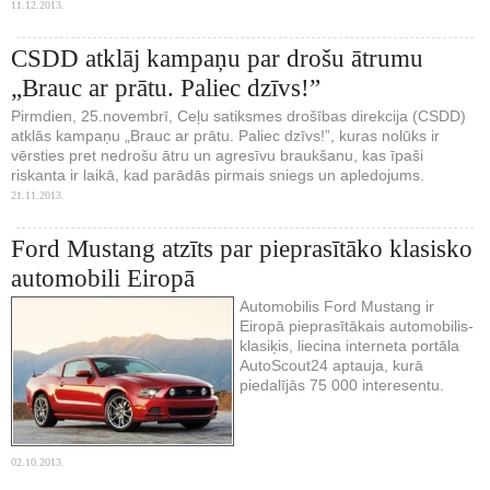
11.12.2013.
CSDD atklāj kampaņu par drošu ātrumu
„Brauc ar prātu. Paliec dzīvs!”
Pirmdien, 25.novembrī, Ceļu satiksmes drošības direkcija (CSDD)
atklās kampaņu „Brauc ar prātu. Paliec dzīvs!”, kuras nolūks ir
vērsties pret nedrošu ātru un agresīvu braukšanu, kas īpaši
riskanta ir laikā, kad parādās pirmais sniegs un apledojums.
21.11.2013.
Ford Mustang atzīts par pieprasītāko klasisko
automobili Eiropā
Automobilis Ford Mustang ir
Eiropā pieprasītākais automobilis-
klasiķis, liecina interneta portāla
AutoScout24 aptauja, kurā
piedalījās 75 000 interesentu.
02.10.2013.