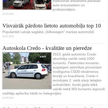
tradicionāli ieskandina pavasari
auto entuziastiem un
profesionāļiem.
21.03.2014.
Visvairāk pārdoto lietoto automobiļu top 10
Popularitāti Latvijā saglabā „Volkswagen“ markas automobiļi
25.02.2014.
Autoskola Credo - kvalitāte un pieredze
2013. gadā autoskolu Credo
absolvēja vairāk nekā 1000
kursantu. Pateicoties kursantu
augstajam sekmības procentam
noslēguma CSDD eksāmenos
teorijā un braukšanā, Credo ir
ierindojies 2. vietā starp lielajām
autoskolām, kurās gada laikā
vairāk nekā 900 kursantu ieguvuši
vadītāja apliecību kādā no kategorijām.
25.02.2014.