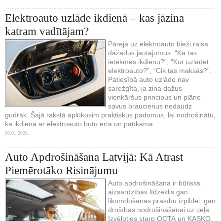
Elektroauto uzlāde ikdienā – kas jāzina
katram vadītājam?
Pāreja uz elektroauto bieži raisa
dažādus jautājumus: “Kā tas
ietekmēs ikdienu?”, “Kur uzlādēt
elektroauto?”, “Cik tas maksās?”.
Patiesībā auto uzlāde nav
sarežģīta, ja zina dažus
vienkāršus principus un plāno
savus braucienus nedaudz
gudrāk. Šajā rakstā aplūkosim praktiskus padomus, lai nodrošinātu,
ka ikdiena ar elektroauto būtu ērta un patīkama.
06.01.2026.
Auto Apdrošināšana Latvijā: Kā Atrast
Piemērotāko Risinājumu
Auto apdrošināšana ir būtisks
aizsardzības līdzeklis gan
likumdošanas prasību izpildei, gan
drošības nodrošināšanai uz ceļa.
Izvēloties starp OCTA un KASKO,