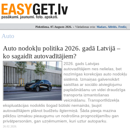
Piektdiena, 07.Augusts 2026.
» Vārdadienas svin:
Madars, Alfrēds, Fredis
;
Auto
Auto nodokļu politika 2026. gadā Latvijā –
ko sagaidīt autovadītājiem?
2026. gads Latvijas
autovadītājiem nes nelielas, bet
nozīmīgas korekcijas auto nodokļu
sistēmā. Izmaiņas galvenokārt
saistītas ar sociālo atvieglojumu
paplašināšanu un videi draudzīga
transporta izmantošanas
veicināšanu. Transportlīdzekļa
ekspluatācijas nodoklis šogad būtiski nemainās, ļaujot
autovadītājiem plānot budžetu ilgtermiņā. Šāda pieeja mazina
pēkšņu izmaksu pieaugumu un nodrošina prognozējamību gan
privātpersonām, gan uzņēmumiem, kuri uztur autoparku.
26.02.2026.