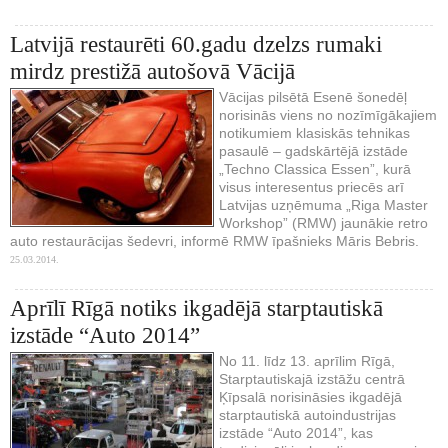
Latvijā restaurēti 60.gadu dzelzs rumaki
mirdz prestižā autošovā Vācijā
Vācijas pilsētā Esenē šonedēļ
norisinās viens no nozīmīgākajiem
notikumiem klasiskās tehnikas
pasaulē – gadskārtējā izstāde
„Techno Classica Essen”, kurā
visus interesentus priecēs arī
Latvijas uzņēmuma „Riga Master
Workshop” (RMW) jaunākie retro
auto restaurācijas šedevri, informē RMW īpašnieks Māris Bebris.
25.03.2014.
Aprīlī Rīgā notiks ikgadējā starptautiskā
izstāde “Auto 2014”
No 11. līdz 13. aprīlim Rīgā,
Starptautiskajā izstāžu centrā
Ķīpsalā norisināsies ikgadējā
starptautiskā autoindustrijas
izstāde “Auto 2014”, kas