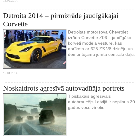
19.02.2014.
Detroita 2014 – pirmizrāde jaudīgākajai
Corvette
Detroitas motoršovā Chevrolet
izrāda Corvette Z06 – jaudīgāko
korveti modeļa vēsturē, kas
aprīkota ar 625 ZS V8 dzinēju un
demontējamu jumta centrālo daļu.
15.01.2014.
Noskaidrots agresīvā autovadītāja portrets
Tipiskākais agresīvais
autobraucējs Latvijā ir nepilnus 30
gadus vecs vīrietis