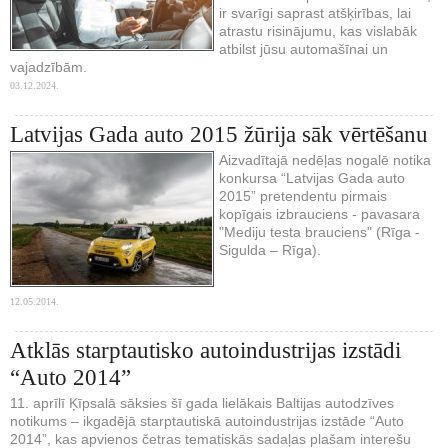
ir svarīgi saprast atšķirības, lai
atrastu risinājumu, kas vislabāk
atbilst jūsu automašīnai un
vajadzībām.
03.12.2024.
Latvijas Gada auto 2015 žūrija sāk vērtēšanu
Aizvadītajā nedēļas nogalē notika
konkursa “Latvijas Gada auto
2015” pretendentu pirmais
kopīgais izbrauciens - pavasara
"Mediju testa brauciens" (Rīga -
Sigulda – Rīga).
12.05.2014.
Atklās starptautisko autoindustrijas izstādi
“Auto 2014”
11. aprīlī Ķīpsalā sāksies šī gada lielākais Baltijas autodzīves
notikums – ikgadējā starptautiskā autoindustrijas izstāde “Auto
2014”, kas apvienos četras tematiskās sadaļas plašam interešu