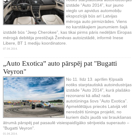
izstāde “Auto 2014”, kur jauno
vieglo un apvidus automobiļu
ekspozīcijā būs arī Latvijas
mēroga auto pirmizrādes. Viens
no karstākajiem jaunumiem šajā
izstādē būs “Jeep Cherokee”, kas tikai pirms pāris nedēļām Eiropas
mērogā debitēja prestižajā Ženēvas autoizstādē, informē Inese
Libere, BT 1 mediju koordinatore.
07.04.2014.
„Auto Exotica” auto pārspēj pat "Bugatti
Veyron"
No 11. līdz 13. aprīlim Ķīpsalā
notiks starptautiskā autoindustrijas
izstāde "Auto 2014", kurā plašāko
rezonansi kā allaž rada
autotūninga šovs “Auto Exotica”.
Apmeklētājus priecēs Latvijā vēl
neredzēti tūninga projekti, no
kuriem dažs jaudā vai braukšanas
ātrumā pārspēj pat pasaulē visiespaidīgāko sērijveida superauto –
"Bugatti Veyron".
01.04.2014.