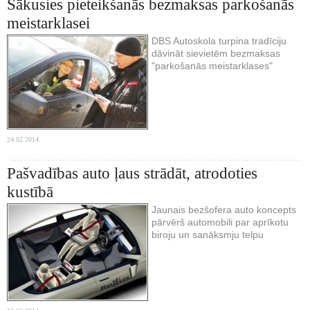
Sākusies pieteikšanās bezmaksas parkošanās
meistarklasei
DBS Autoskola turpina tradīciju
dāvināt sievietēm bezmaksas
"parkošanās meistarklases"
24.02.2014.
Pašvadības auto ļaus strādāt, atrodoties
kustībā
Jaunais bezšofera auto koncepts
pārvērš automobili par aprīkotu
biroju un sanāksmju telpu