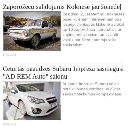
Zaporožecu salidojums Koknesē jau šonedēļ
Sestdien, 21.septembrī, Kokneses
pusē ikvienam interesentam būs
iespēja vienkopus klātienē aplūkot
ap 10 zaporožecu, aprunāties ar
zapiņu entuziastiem un uzzināt
vairāk par šiem padomju laika
spēkratiem.
17.09.2013.
Ceturtās paaudzes Subaru Impreza sasniegusi
"AD REM Auto" salonu
Ar jauno Impreza Subaru vēlas
noteikt jaunas vērtības un diktēt
savus noteikumus kompaktklasē.
05.09.2013.