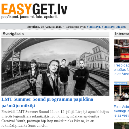
Sestdiena, 08.Augusts 2026.
» Vārdadienas svin:
Vladislava, Vladislavs, Mudīte
;
Svarīgākais
Interesa
Trešo gad
pilsētas f
ielas Vas
LMT Summer Sound programmu papildina
pašmāju mūziķi
Foto: Asto
skatlogi ļ
Festivālā LMT Summer Sound 11. un 12. jūlijā Liepājā apmeklētājus
ielas vēs
priecēs leģendārais rokmūziķis Ivo Fomins, mūzikas apvienība
Carnival Youth, pašmāju hip-hop mākslinieks Pikaso, kā arī
rokmūziķi Laika Suns un citi.