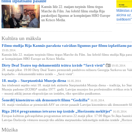
filmu izplatīšanu pasaulē
Kannās līdz 22. maijam turpinās filmu tirgus
Mākslas 
Marche du Film. Jau šobrīd filmu studija Rija
aicina uz
parakstījusi līgumus ar kompānijam HBO Europe
svētkiem”
un Krisco Media.
Kultūra un māksla
Filmu studija Rija Kannās paraksta vairākus līgumus par filmu izplatīšanu pa
19.05.2014.
Kannās līdz 22. maijam turpinās filmu tirgus Marche du Film. Jau šobrīd filmu studija Rija para
ar kompānijam HBO Europe un Krisco Media.
Dirty Deal Teatro top dokumentālā teātra izrāde “Savā vietā”
19.05.2014.
28. maijā plkst. 19:00 Dirty Deal Teatro pirmizrādi piedzīvos režisoru Georgija Surkova un Val
kopdarbs – dokumentālā teātra izrāde – „Savā vietā”.
18. maijs – Starptautiskā Muzeju diena
16.05.2014.
Jau trīsdesmit septīto reizi 18. maijā tiek atzīmēta Starptautiskā Muzeju diena – tradīcija, ko Sta
Muzeju padome (ICOM)* uzsāka 1977. gadā. Latvijas muzejos šos profesionālos svētkus svin 
– muzeji atklāj jaunas ekspozīcijas un izstādes, rīko speciālus pasākumus.
Šonedēļ kinoteātros sāk demonstrēt filmu “Godzilla”
16.05.2014.
16. maijā vienlaikus ar pirmizrādi ASV un citviet pasaulē Latvijas kinoteātros sāk demonstrēt fi
Rīga 2014 programmas ietvaros top izstāde „Horizontu meklējot”
16.05.2014.
Eiropas kultūras galvaspilsētas programmas ietvaros 22.maijā plkst. 17:00 Rīgas Sv.Jāņa baznīc
Latvijas Dzelzceļa vēstures muzejā tiks atklāta starptautiska laikmetīgās mākslas izstāde „Horizo
Mūzika