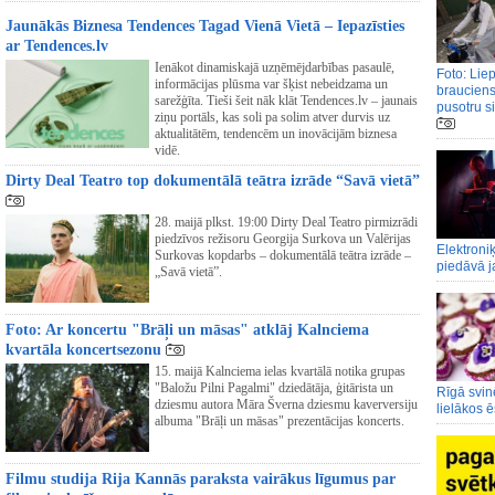
Jaunākās Biznesa Tendences Tagad Vienā Vietā – Iepazīsties
ar Tendences.lv
Ienākot dinamiskajā uzņēmējdarbības pasaulē,
Foto: Lie
informācijas plūsma var šķist nebeidzama un
brauciens
sarežģīta. Tieši šeit nāk klāt Tendences.lv – jaunais
pusotru s
ziņu portāls, kas soli pa solim atver durvis uz
aktualitātēm, tendencēm un inovācijām biznesa
vidē.
Dirty Deal Teatro top dokumentālā teātra izrāde “Savā vietā”
28. maijā plkst. 19:00 Dirty Deal Teatro pirmizrādi
piedzīvos režisoru Georgija Surkova un Valērijas
Elektroni
Surkovas kopdarbs – dokumentālā teātra izrāde –
piedāvā j
„Savā vietā”.
Foto: Ar koncertu "Brāļi un māsas" atklāj Kalnciema
kvartāla koncertsezonu
15. maijā Kalnciema ielas kvartālā notika grupas
"Baložu Pilni Pagalmi" dziedātāja, ģitārista un
Rīgā svin
dziesmu autora Māra Šverna dziesmu kaverversiju
lielākos 
albuma "Brāļi un māsas" prezentācijas koncerts.
Filmu studija Rija Kannās paraksta vairākus līgumus par