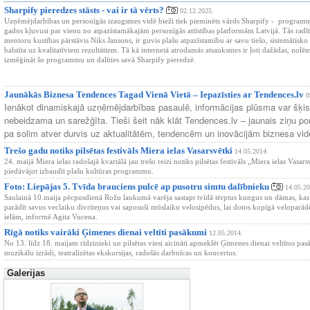
Sharpify pieredzes stāsts - vai ir tā vērts?
02.12.2025.
Uzņēmējdarbības un personīgās izaugsmes vidē bieži tiek pieminēts vārds Sharpify - programm
gados kļuvusi par vienu no atpazīstamākajām personīgās attīstības platformām Latvijā. Tās radī
mentoru kustības pārstāvis Niks Jansons, ir guvis plašu atpazīstamību ar savu tiešo, sistemātisko 
balstīta uz kvalitatīviem rezultātiem.
Tā kā internetā atrodamās atsauksmes ir ļoti dažādas, nolē
izmēģināt šo programmu un dalīties savā
Sharpify pieredzē
.
Jaunākās Biznesa Tendences Tagad Vienā Vietā – Iepazīsties ar Tendences.lv
0
Ienākot dinamiskajā uzņēmējdarbības pasaulē, informācijas plūsma var šķis
nebeidzama un sarežģīta. Tieši šeit nāk klāt Tendences.lv – jaunais ziņu por
pa solim atver durvis uz aktualitātēm, tendencēm un inovācijām biznesa vid
Trešo gadu notiks pilsētas festivāls Miera ielas Vasarsvētki
14.05.2014.
24. maijā Miera ielas radošajā kvartālā jau trešo reizi notiks pilsētas festivāls „Miera ielas Vasars
piedāvājot izbaudīt plašu kultūras programmu.
Foto: Liepājas 5. Tvīda brauciens pulcē ap pusotru simtu dalībnieku
14.05.20
Saulainā 10.maija pēcpusdienā Rožu laukumā varēja sastapt tvīdā tērptus kungus un dāmas, kas 
parādīt savus veclaiku divriteņus vai saposuši mūslaiku velosipēdus, lai dotos kopīgā veloparād
ielām, informē Agita Vucena.
Rīgā notiks vairāki Ģimenes dienai veltīti pasākumi
12.05.2014.
No 13. līdz 18. maijam rīdzinieki un pilsētas viesi aicināti apmeklēt Ģimenes dienai veltītos pa
muzikālu izrādi, teatralizētas ekskursijas, radošās darbnīcas un koncertus.
Galerijas