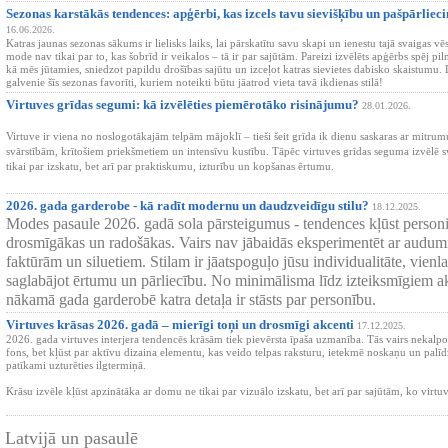
Sezonas karstākās tendences: apģērbi, kas izcels tavu sievišķību un pašpārliec
16.06.2026.
Katras jaunas sezonas sākums ir lielisks laiks, lai pārskatītu savu skapi un ienestu tajā svaigas 
mode nav tikai par to, kas šobrīd ir veikalos – tā ir par sajūtām. Pareizi izvēlēts apģērbs spēj pil
kā mēs jūtamies, sniedzot papildu drošības sajūtu un izceļot katras sievietes dabisko skaistumu. 
galvenie šīs sezonas favorīti, kuriem noteikti būtu jāatrod vieta tavā ikdienas stilā!
Virtuves grīdas segumi: kā izvēlēties piemērotāko risinājumu?
28.01.2026.
Virtuve ir viena no noslogotākajām telpām mājoklī – tieši šeit grīda ik dienu saskaras ar mitrum
svārstībām, krītošiem priekšmetiem un intensīvu kustību. Tāpēc virtuves grīdas seguma izvēlē 
tikai par izskatu, bet arī par praktiskumu, izturību un kopšanas ērtumu.
2026. gada garderobe - kā radīt modernu un daudzveidīgu stilu?
18.12.2025.
Modes pasaule 2026. gadā sola pārsteigumus - tendences kļūst personi
drosmīgākas un radošākas. Vairs nav jābaidās eksperimentēt ar audumi
faktūrām un siluetiem. Stilam ir jāatspoguļo jūsu individualitāte, vienla
saglabājot ērtumu un pārliecību. No minimālisma līdz izteiksmīgiem ak
nākamā gada garderobē katra detaļa ir stāsts par personību.
Virtuves krāsas 2026. gadā – mierīgi toņi un drosmīgi akcenti
17.12.2025.
2026. gada virtuves interjera tendencēs krāsām tiek pievērsta īpaša uzmanība. Tās vairs nekalpo 
fons, bet kļūst par aktīvu dizaina elementu, kas veido telpas raksturu, ietekmē noskaņu un palīdz
patīkami uzturēties ilgtermiņā.
Krāsu izvēle kļūst apzinātāka ar domu ne tikai par vizuālo izskatu, bet arī par sajūtām, ko virtu
Latvijā un pasaulē