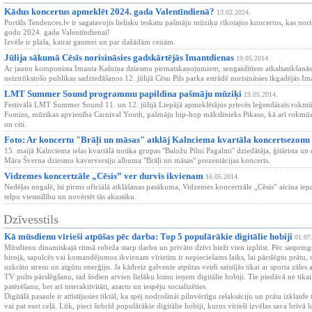
Kādus koncertus apmeklēt 2024. gada Valentīndienā?
13.02.2024.
Portāls Tendences.lv ir sagatavojis lielisku ieskatu pašmāju mūziķu rīkotajos koncertos, kas nori
godu 2024. gada Valentīndienai!
Izvēle ir plaša, katrai gaumei un par dažādām cenām.
Jūlija sākumā Cēsīs norisināsies gadskārtējās Imantdienas
19.05.2014.
Ar jaunu komponista Imanta Kalniņa dziesmu pirmatskaņojumiem, sengaidītiem atkalsatikšanās
neiztrūkstošo publikas sadziedāšanos 12. jūlijā Cēsu Pils parka estrādē norisināsies ikgadējās Im
LMT Summer Sound programmu papildina pašmāju mūziķi
19.05.2014.
Festivālā LMT Summer Sound 11. un 12. jūlijā Liepājā apmeklētājus priecēs leģendārais rokmū
Fomins, mūzikas apvienība Carnival Youth, pašmāju hip-hop mākslinieks Pikaso, kā arī rokmūz
un citi.
Foto: Ar koncertu "Brāļi un māsas" atklāj Kalnciema kvartāla koncertsezonu
15. maijā Kalnciema ielas kvartālā notika grupas "Baložu Pilni Pagalmi" dziedātāja, ģitārista un
Māra Šverna dziesmu kaverversiju albuma "Brāļi un māsas" prezentācijas koncerts.
Vidzemes koncertzāle „Cēsis” ver durvis ikvienam
16.05.2014.
Nedēļas nogalē, īsi pirms oficiālā atklāšanas pasākuma, Vidzemes koncertzāle „Cēsis” aicina iepa
telpu viesmīlību un novērtēt tās akustiku.
Dzīvesstils
Kā mūsdienu vīrieši atpūšas pēc darba: Top 5 populārākie digitālie hobiji
01.07
Mūsdienu dinamiskajā ritmā robeža starp darbu un privāto dzīvi bieži vien izplūst. Pēc saspring
birojā, sapulcēs vai komandējumos ikvienam vīrietim ir nepieciešams laiks, lai pārslēgtu prātu,
uzkrāto stresu un atgūtu enerģiju. Ja kādreiz galvenie atpūtas veidi saistījās tikai ar sporta zāl
TV pults pārslēgšanu, tad šodien arvien lielāku lomu ieņem digitālie hobiji. Tie piedāvā ne tikai
patērēšanu, bet arī interaktivitāti, azartu un iespēju socializēties.
Digitālā pasaule ir attīstījusies tiktāl, ka spēj nodrošināt pilnvērtīgu relaksāciju un prāta izklaide
vai pat esot ceļā. Lūk, pieci šobrīd populārākie digitālie hobiji, kurus vīrieši izvēlas sava brīvā 