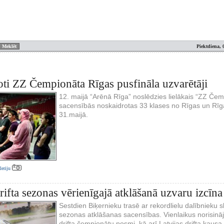
Piektdiena, 
ti ZZ Čempionāta Rīgas pusfināla uzvarētāji
12. maijā “Arēnā Rīga” noslēdzies lielākais “ZZ Čemp
sacensībās noskaidrotas 33 klases no Rīgas un Rīgas 
31.maijā.
aleriju
drifta sezonas vērienīgajā atklāšanā uzvaru izcīna
Sestdien Biķernieku trasē ar rekordlielu dalībnieku ska
sezonas atklāšanas sacensības. Vienlaikus norisināj
drifta čempionātu posmi, kā arī Latvijas drifta kausa