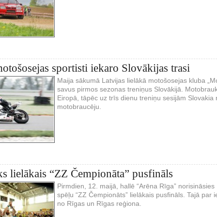
otošosejas sportisti iekaro Slovākijas trasi
Maija sākumā Latvijas lielākā motošosejas kluba „Mot
savus pirmos sezonas treniņus Slovākijā. Motobra
Eiropā, tāpēc uz trīs dienu treniņu sesijām Slovakia r
motobraucēju.
ks lielākais “ZZ Čempionāta” pusfināls
Pirmdien, 12. maijā, hallē “Arēna Rīga” norisināsies
spēļu “ZZ Čempionāts” lielākais pusfināls. Tajā par i
no Rīgas un Rīgas reģiona.