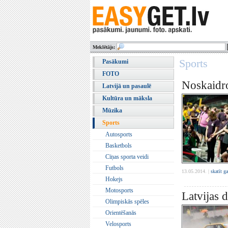
Meklētājs:
Sports
Pasākumi
FOTO
Noskaidro
Latvijā un pasaulē
Kultūra un māksla
Mūzika
Sports
Autosports
Basketbols
Cīņas sporta veidi
Futbols
13.05.2014. |
skatīt g
Hokejs
Motosports
Latvijas 
Olimpiskās spēles
Orientēšanās
Velosports