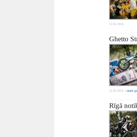
12.05.2014.
Ghetto St
12.05.2014. |
skatīt g
Rīgā noti