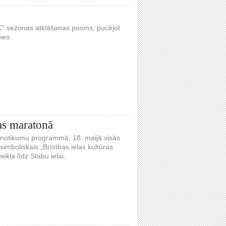
DC” sezonas atklāšanas posms, pucējot
nes.
as maratonā
as notikumu programmā, 18. maijā visās
mboliskais „Brīvības ielas kultūras
kļa līdz Stabu ielai.