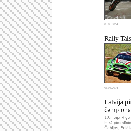
09.05.2014.
Rally Tal
09.05.2014.
Latvijā p
čempionā
10.maijā Rīgā 
kurā piedalīsie
Čehijas, Beļģi