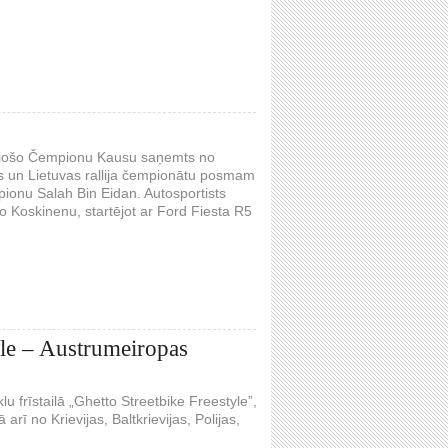
ļojošo Čempionu Kausu saņemts no
s un Lietuvas rallija čempionātu posmam
mpionu Salah Bin Eidan. Autosportists
 Koskinenu, startējot ar Ford Fiesta R5
tyle – Austrumeiropas
 frīstailā „Ghetto Streetbike Freestyle”,
arī no Krievijas, Baltkrievijas, Polijas,