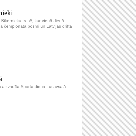
nieki
 Biķernieku trasē, kur vienā dienā
fta čempionāta posmi un Latvijas drifta
ā
 aizvadīta Sporta diena Lucavsalā.