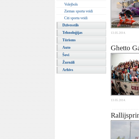
Volejbols
Ziemas sporta veidi
Citi sporta veidi
Dzīvesstils
Tehnoloģijas
13.05.2014.
Tūrisms
Ghetto Ga
Auto
Šovi
Žurnāli
Arhīvs
13.05.2014.
Rallijspr