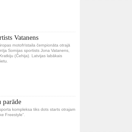
tists Vatanens
iropas motofrīstaila čempionāta otrajā
īnīja Somijas sportists Jona Vatanens,
ratkiju (Čehija). Latvijas labākais
ietu.
u parāde
 sporta kompleksa tiks dots starts otrajam
e Freestyle”.