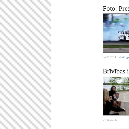
Foto: Pre
04.05.2014. |
skatīt g
Brīvības 
04.05.2014.