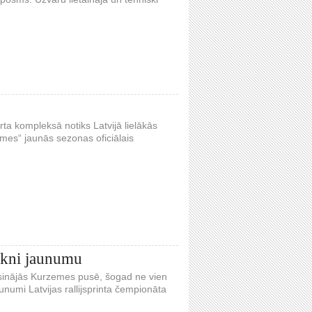
rta kompleksā notiks Latvijā lielākās
ames“ jaunās sezonas oficiālais
irkni jaunumu
risinājās Kurzemes pusē, šogad ne vien
aunumi Latvijas rallijsprinta čempionāta