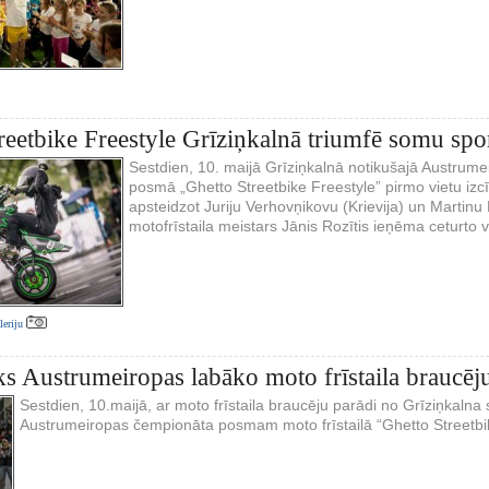
reetbike Freestyle Grīziņkalnā triumfē somu spor
Sestdien, 10. maijā Grīziņkalnā notikušajā Austrume
posmā „Ghetto Streetbike Freestyle” pirmo vietu izc
apsteidzot Juriju Verhovņikovu (Krievija) un Martinu K
motofrīstaila meistars Jānis Rozītis ieņēma ceturto v
aleriju
ks Austrumeiropas labāko moto frīstaila braucēj
Sestdien, 10.maijā, ar moto frīstaila braucēju parādi no Grīziņkalna
Austrumeiropas čempionāta posmam moto frīstailā “Ghetto Streetbik