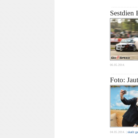
Sestdien B
06.05.2014.
Foto: Jau
04.05.2014. |
skatīt g