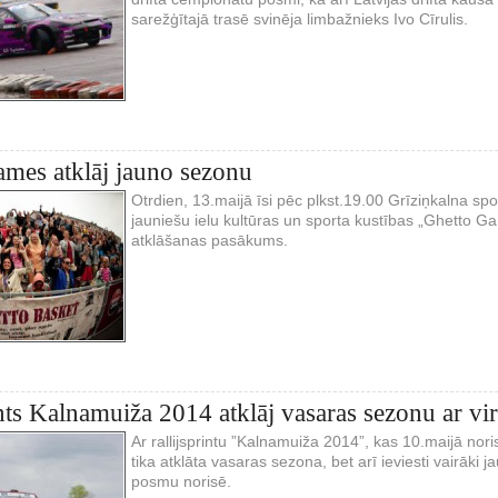
sarežģītajā trasē svinēja limbažnieks Ivo Cīrulis.
mes atklāj jauno sezonu
Otrdien, 13.maijā īsi pēc plkst.19.00 Grīziņkalna spo
jauniešu ielu kultūras un sporta kustības „Ghetto G
atklāšanas pasākums.
ints Kalnamuiža 2014 atklāj vasaras sezonu ar v
Ar rallijsprintu ”Kalnamuiža 2014”, kas 10.maijā no
tika atklāta vasaras sezona, bet arī ieviesti vairāki j
posmu norisē.