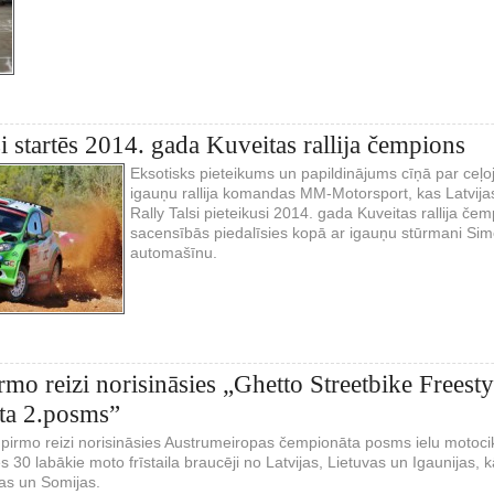
si startēs 2014. gada Kuveitas rallija čempions
Eksotisks pieteikums un papildinājums cīņā par ce
igauņu rallija komandas MM-Motorsport, kas Latvija
Rally Talsi pieteikusi 2014. gada Kuveitas rallija če
sacensībās piedalīsies kopā ar igauņu stūrmani Simo
automašīnu.
irmo reizi norisināsies „Ghetto Streetbike Frees
ta 2.posms”
pirmo reizi norisināsies Austrumeiropas čempionāta posms ielu motociklu
s 30 labākie moto frīstaila braucēji no Latvijas, Lietuvas un Igaunijas, kā 
jas un Somijas.