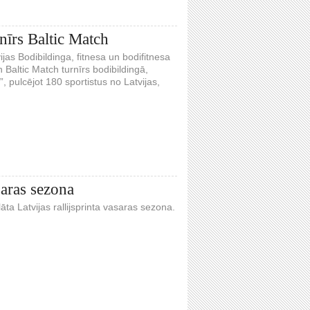
nīrs Baltic Match
ijas Bodibildinga, fitnesa un bodifitnesa
 Baltic Match turnīrs bodibildingā,
”, pulcējot 180 sportistus no Latvijas,
saras sezona
ta Latvijas rallijsprinta vasaras sezona.