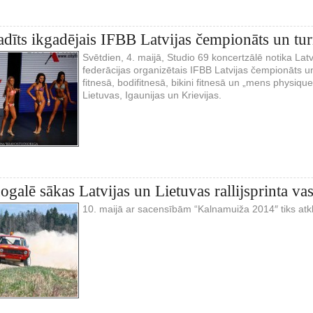
adīts ikgadējais IFBB Latvijas čempionāts un tur
Svētdien, 4. maijā, Studio 69 koncertzālē notika Latv
federācijas organizētais IFBB Latvijas čempionāts un
fitnesā, bodifitnesā, bikini fitnesā un „mens physique
Lietuvas, Igaunijas un Krievijas.
ogalē sākas Latvijas un Lietuvas rallijsprinta va
10. maijā ar sacensībām “Kalnamuiža 2014″ tiks atklā