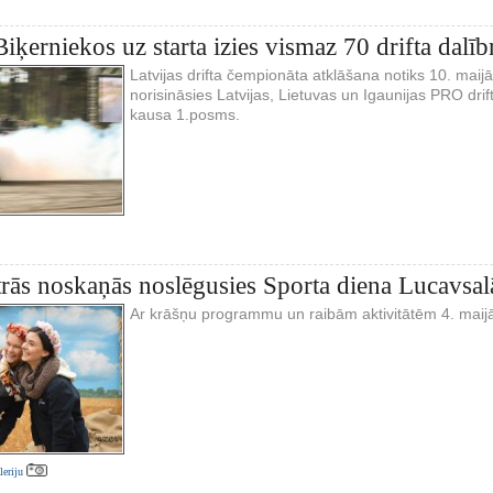
iķerniekos uz starta izies vismaz 70 drifta dalīb
Latvijas drifta čempionāta atklāšana notiks 10. maijā
norisināsies Latvijas, Lietuvas un Igaunijas PRO dri
kausa 1.posms.
trās noskaņās noslēgusies Sporta diena Lucavsal
Ar krāšņu programmu un raibām aktivitātēm 4. maijā
aleriju