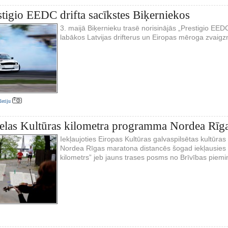
stigio EEDC drifta sacīkstes Biķerniekos
3. maijā Biķernieku trasē norisinājās „Prestigio EE
labākos Latvijas drifterus un Eiropas mēroga zvaigz
aleriju
ielas Kultūras kilometra programma Nordea Rīg
Iekļaujoties Eiropas Kultūras galvaspilsētas kultūr
Nordea Rīgas maratona distancēs šogad iekļausies si
kilometrs” jeb jauns trases posms no Brīvības piemine