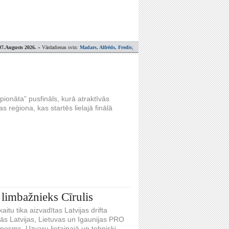
07.Augusts 2026.
» Vārdadienas svin:
Madars, Alfrēds, Fredis
;
ionāta” pusfināls, kurā atraktīvās
reģiona, kas startēs lielajā finālā
 limbažnieks Cīrulis
itu tika aizvadītas Latvijas drifta
ās Latvijas, Lietuvas un Igaunijas PRO
 posms. Uzvaru lietainajā un tehniski