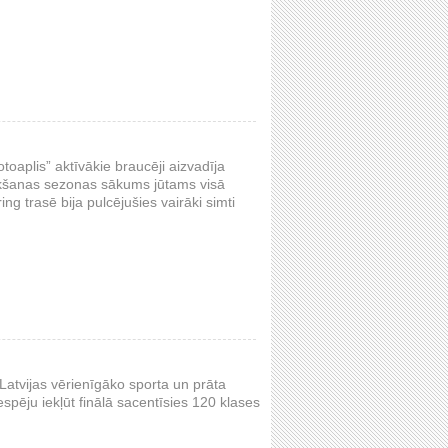
oaplis” aktīvākie braucēji aizvadīja
ukšanas sezonas sākums jūtams visā
ing trasē bija pulcējušies vairāki simti
 Latvijas vērienīgāko sporta un prāta
espēju iekļūt finālā sacentīsies 120 klases