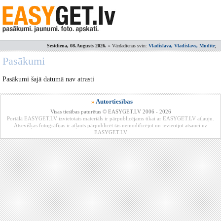
Sestdiena, 08.Augusts 2026.
» Vārdadienas svin:
Vladislava, Vladislavs, Mudīte
;
Pasākumi
Pasākumi šajā datumā nav atrasti
»
Autortiesības
Visas tiesības paturētas © EASYGET.LV 2006 - 2026
Portālā EASYGET.LV izvietotais materiāls ir pārpublicējams tikai ar EASYGET.LV atļauju.
Atsevišķas fotogrāfijas ir atļauts pārpublicēt tās nemodificējot un ievieotjot atsauci uz
EASYGET.LV