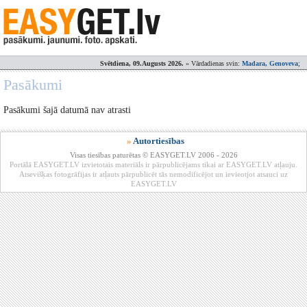
Svētdiena, 09.Augusts 2026.
» Vārdadienas svin:
Madara, Genoveva
;
Pasākumi
Pasākumi šajā datumā nav atrasti
»
Autortiesības
Visas tiesības paturētas © EASYGET.LV 2006 - 2026
Portālā EASYGET.LV izvietotais materiāls ir pārpublicējams tikai ar EASYGET.LV atļauju.
Atsevišķas fotogrāfijas ir atļauts pārpublicēt tās nemodificējot un ievieotjot atsauci uz
EASYGET.LV