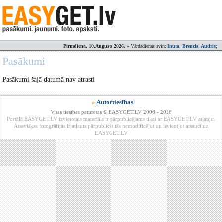
Pirmdiena, 10.Augusts 2026.
» Vārdadienas svin:
Inuta, Brencis, Audris
;
Pasākumi
Pasākumi šajā datumā nav atrasti
»
Autortiesības
Visas tiesības paturētas © EASYGET.LV 2006 - 2026
Portālā EASYGET.LV izvietotais materiāls ir pārpublicējams tikai ar EASYGET.LV atļauju.
Atsevišķas fotogrāfijas ir atļauts pārpublicēt tās nemodificējot un ievieotjot atsauci uz
EASYGET.LV