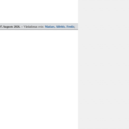
07.Augusts 2026.
» Vārdadienas svin:
Madars, Alfrēds, Fredis
;