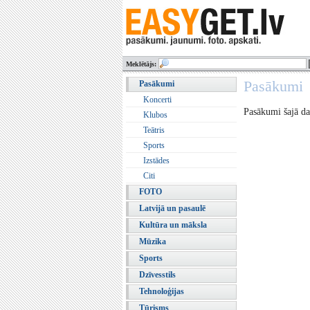
Meklētājs:
Pasākumi
Pasākumi
Koncerti
Pasākumi šajā da
Klubos
Teātris
Sports
Izstādes
Citi
FOTO
Latvijā un pasaulē
Kultūra un māksla
Mūzika
Sports
Dzīvesstils
Tehnoloģijas
Tūrisms