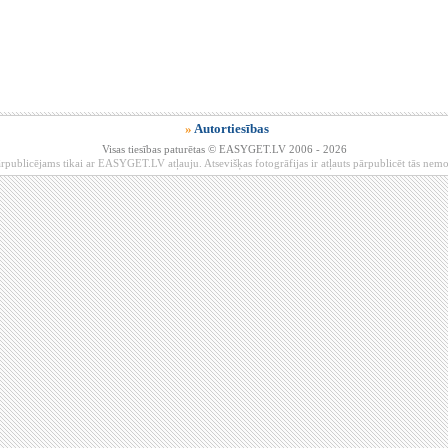
»
Autortiesības
Visas tiesības paturētas © EASYGET.LV 2006 - 2026
rpublicējams tikai ar EASYGET.LV atļauju. Atsevišķas fotogrāfijas ir atļauts pārpublicēt tās ne