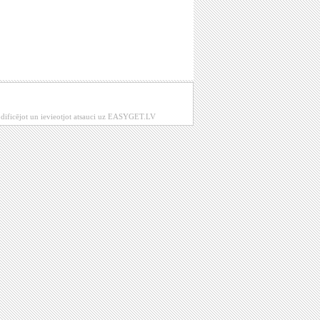
modificējot un ievieotjot atsauci uz EASYGET.LV