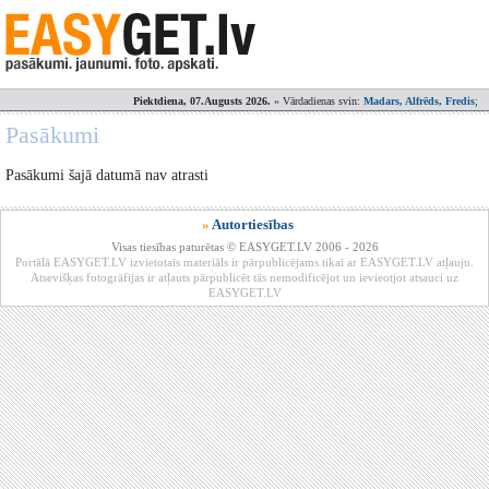
Piektdiena, 07.Augusts 2026.
» Vārdadienas svin:
Madars, Alfrēds, Fredis
;
Pasākumi
Pasākumi šajā datumā nav atrasti
»
Autortiesības
Visas tiesības paturētas © EASYGET.LV 2006 - 2026
Portālā EASYGET.LV izvietotais materiāls ir pārpublicējams tikai ar EASYGET.LV atļauju.
Atsevišķas fotogrāfijas ir atļauts pārpublicēt tās nemodificējot un ievieotjot atsauci uz
EASYGET.LV