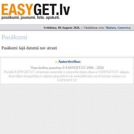
Svētdiena, 09.Augusts 2026.
» Vārdadienas svin:
Madara, Genoveva
;
Pasākumi
Pasākumi šajā datumā nav atrasti
»
Autortiesības
Visas tiesības paturētas © EASYGET.LV 2006 - 2026
Portālā EASYGET.LV izvietotais materiāls ir pārpublicējams tikai ar EASYGET.LV atļauju.
Atsevišķas fotogrāfijas ir atļauts pārpublicēt tās nemodificējot un ievieotjot atsauci uz
EASYGET.LV