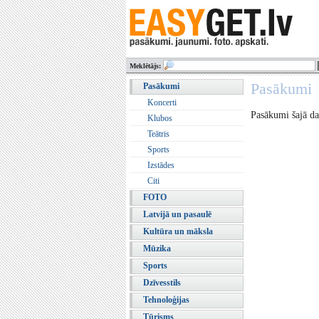
Meklētājs:
Pasākumi
Pasākumi
Koncerti
Pasākumi šajā da
Klubos
Teātris
Sports
Izstādes
Citi
FOTO
Latvijā un pasaulē
Kultūra un māksla
Mūzika
Sports
Dzīvesstils
Tehnoloģijas
Tūrisms