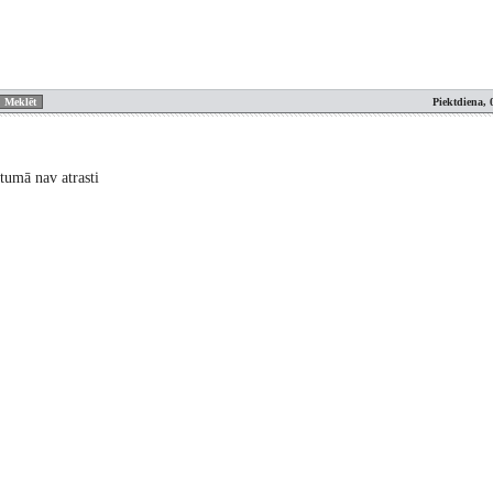
Piektdiena, 
tumā nav atrasti