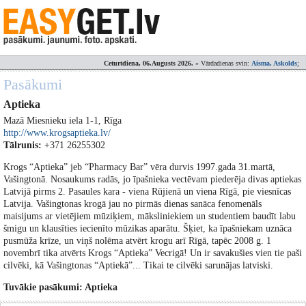
Ceturtdiena, 06.Augusts 2026.
» Vārdadienas svin:
Aisma, Askolds
;
Pasākumi
Aptieka
Mazā Miesnieku iela 1-1, Rīga
http://www.krogsaptieka.lv/
Tālrunis:
+371 26255302
Krogs “Aptieka” jeb “Pharmacy Bar” vēra durvis 1997.gada 31.martā,
Vašingtonā. Nosaukums radās, jo īpašnieka vectēvam piederēja divas aptiekas
Latvijā pirms 2. Pasaules kara - viena Rūjienā un viena Rīgā, pie viesnīcas
Latvija. Vašingtonas krogā jau no pirmās dienas sanāca fenomenāls
maisijums ar vietējiem mūziķiem, māksliniekiem un studentiem baudīt labu
šmigu un klausīties iecienīto mūzikas aparātu. Šķiet, ka īpašniekam uznāca
pusmūža krīze, un viņš nolēma atvērt krogu arī Rīgā, tapēc 2008 g. 1
novembrī tika atvērts Krogs “Aptieka” Vecrigā! Un ir savakušies vien tie paši
cilvēki, kā Vašingtonas “Aptiekā”... Tikai te cilvēki sarunājas latviski.
Tuvākie pasākumi: Aptieka