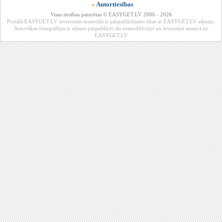
»
Autortiesības
Visas tiesības paturētas © EASYGET.LV 2006 - 2026
Portālā EASYGET.LV izvietotais materiāls ir pārpublicējams tikai ar EASYGET.LV atļauju.
Atsevišķas fotogrāfijas ir atļauts pārpublicēt tās nemodificējot un ievieotjot atsauci uz
EASYGET.LV