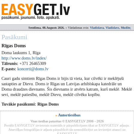
Sestdiena, 08.Augusts 2026.
» Vārdadienas svin:
Vladislava, Vladislavs, Mudīte
;
Pasākumi
Rīgas Doms
Doma laukums 1, Rīga
http://www.doms.lv/index/
Tālrunis:
+371 26465309
E-pasts:
koncerti@doms.lv
Cauri gadu simtiem Rīgas Doms ir bijis tā vieta, kur cilvēki ir meklējuši
sastapties ar Dievu. Doms ir Rīgas un Latvijas arhibīskapa katedrāle un
Doma draudzes dievnams. Šis dievnams ir atvērts katram, kurš meklē. Meklē
sevi, meklē patiesību, meklē Dievu, meklē cilvēku kopību.
Tuvākie pasākumi: Rīgas Doms
»
Autortiesības
Visas tiesības paturētas © EASYGET.LV 2006 - 2026
Portālā EASYGET.LV izvietotais materiāls ir pārpublicējams tikai ar EASYGET.LV atļauju.
Atsevišķas fotogrāfijas ir atļauts pārpublicēt tās nemodificējot un ievieotjot atsauci uz
EASYGET.LV