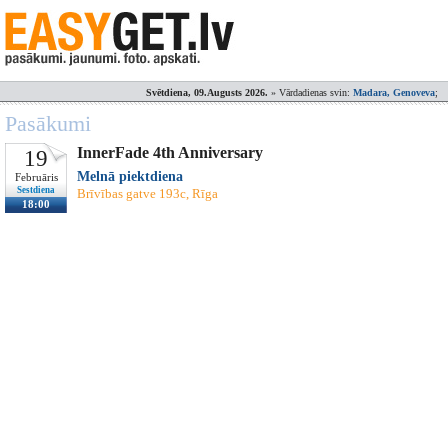
Svētdiena, 09.Augusts 2026.
» Vārdadienas svin:
Madara, Genoveva
;
Pasākumi
InnerFade 4th Anniversary
19
Melnā piektdiena
Februāris
Sestdiena
Brīvības gatve 193c, Rīga
18:00