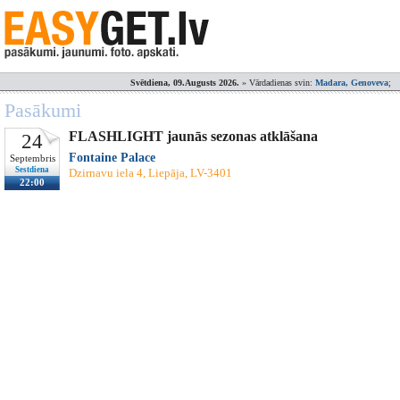
Svētdiena, 09.Augusts 2026.
» Vārdadienas svin:
Madara, Genoveva
;
Pasākumi
FLASHLIGHT jaunās sezonas atklāšana
24
Fontaine Palace
Septembris
Sestdiena
Dzirnavu iela 4, Liepāja, LV-3401
22:00