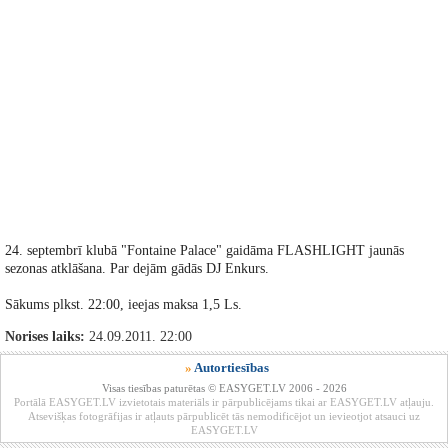
24. septembrī klubā "Fontaine Palace" gaidāma FLASHLIGHT jaunās
sezonas atklāšana. Par dejām gādās DJ Enkurs.
Sākums plkst. 22:00, ieejas maksa 1,5 Ls.
Norises laiks:
24.09.2011. 22:00
»
Autortiesības
Visas tiesības paturētas © EASYGET.LV 2006 - 2026
Portālā EASYGET.LV izvietotais materiāls ir pārpublicējams tikai ar EASYGET.LV atļauju.
Atsevišķas fotogrāfijas ir atļauts pārpublicēt tās nemodificējot un ievieotjot atsauci uz
EASYGET.LV