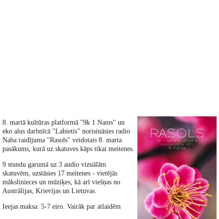
8. martā kultūras platformā "9k 1 Nams" un
eko alus darbnīcā "Labietis" norisināsies radio
Naba raidījuma "Rasols" veidotais 8. marta
pasākums, kurā uz skatuves kāps tikai meitenes.
9 stundu garumā uz 3 audio vizuālām
skatuvēm, uzstāsies 17 meitenes - vietējās
mākslinieces un mūziķes, kā arī viešņas no
Austrālijas, Krievijas un Lietuvas.
Ieejas maksa: 5-7 eiro. Vairāk par atlaidēm