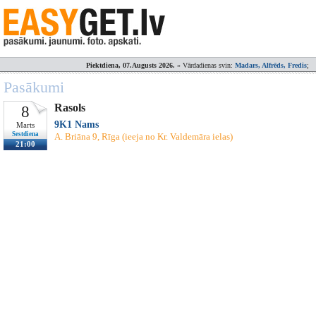
Piektdiena, 07.Augusts 2026.
» Vārdadienas svin:
Madars, Alfrēds, Fredis
;
Pasākumi
Rasols
8
9K1 Nams
Marts
Sestdiena
A. Briāna 9, Rīga (ieeja no Kr. Valdemāra ielas)
21:00