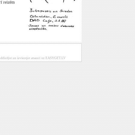
rī reizēm
modificējot un ievieotjot atsauci uz EASYGET.LV