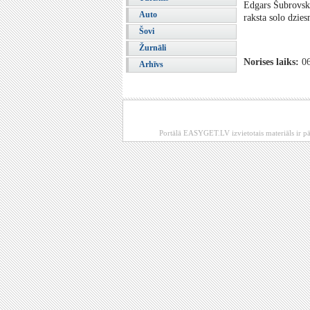
Edgars Šubrovski
Auto
raksta solo dzies
Šovi
Žurnāli
Norises laiks:
06
Arhīvs
Portālā EASYGET.LV izvietotais materiāls ir pā