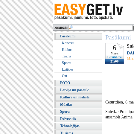
Meklētājs:
Pasākumi
Pasākumi
Koncerti
Sni
6
Klubos
DAD
Marts
Teātris
Ceturtdiena
Miel
21:00
Sports
Izstādes
Citi
FOTO
Latvijā un pasaulē
Kultūra un māksla
Ceturtdien, 6.ma
Mūzika
Sports
Sniedze Prauliņa
ansamblī Anima S
Dzīvesstils
Tehnoloģijas
Tūrisms