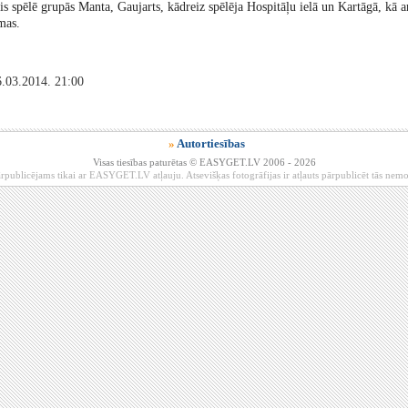
s spēlē grupās Manta, Gaujarts, kādreiz spēlēja Hospitāļu ielā un Kartāgā, kā a
mas.
.03.2014. 21:00
»
Autortiesības
Visas tiesības paturētas © EASYGET.LV 2006 - 2026
rpublicējams tikai ar EASYGET.LV atļauju. Atsevišķas fotogrāfijas ir atļauts pārpublicēt tās ne