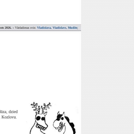
sts 2026.
» Vārdadienas svin:
Vladislava, Vladislavs, Mudīte
;
ūza, dzied
u Kozlovu.