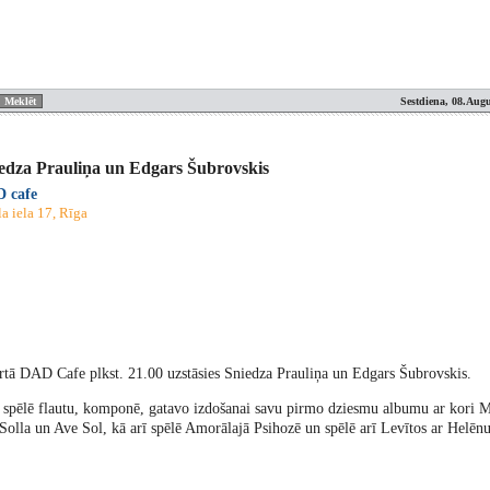
Sestdiena, 08.Augu
edza Prauliņa un Edgars Šubrovskis
 cafe
a iela 17, Rīga
rtā DAD Cafe plkst. 21.00 uzstāsies Sniedza Prauliņa un Edgars Šubrovskis.
 spēlē flautu, komponē, gatavo izdošanai savu pirmo dziesmu albumu ar kori M
olla un Ave Sol, kā arī spēlē Amorālajā Psihozē un spēlē arī Levītos ar Helēn