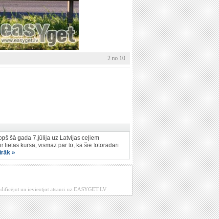
2 no 10
opš šā gada 7.jūlija uz Latvijas ceļiem
r lietas kursā, vismaz par to, kā šie fotoradari
irāk »
modificējot un ievieotjot atsauci uz EASYGET.LV