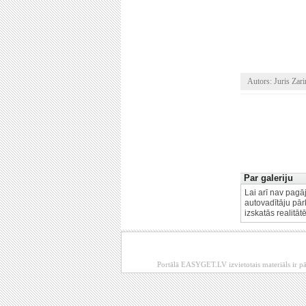
Autors: Juris Zari
Par galeriju
Lai arī nav pagāj
autovadītāju pārk
izskatās realitā
Portālā EASYGET.LV izvietotais materiāls ir pā