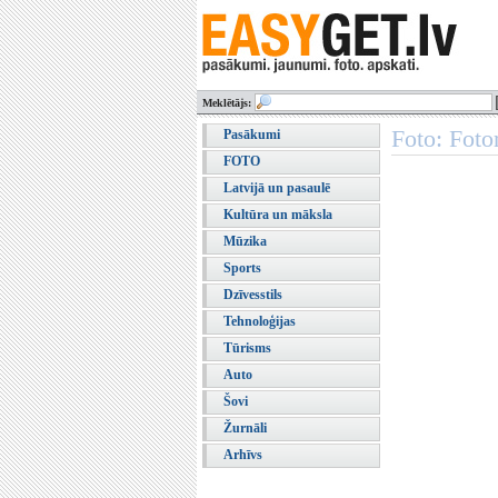
Meklētājs:
Foto: Foto
Pasākumi
FOTO
Latvijā un pasaulē
Kultūra un māksla
Mūzika
Sports
Dzīvesstils
Tehnoloģijas
Tūrisms
Auto
Šovi
Žurnāli
Arhīvs