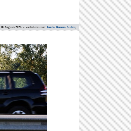
 10.Augusts 2026.
» Vārdadienas svin:
Inuta, Brencis, Audris
;