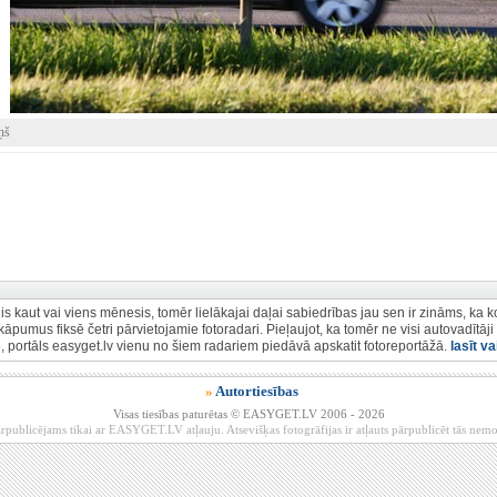
ņš
is kaut vai viens mēnesis, tomēr lielākajai daļai sabiedrības jau sen ir zināms, ka k
āpumus fiksē četri pārvietojamie fotoradari. Pieļaujot, ka tomēr ne visi autovadītāji i
tē, portāls easyget.lv vienu no šiem radariem piedāvā apskatit fotoreportāžā.
lasīt va
»
Autortiesības
Visas tiesības paturētas © EASYGET.LV 2006 - 2026
rpublicējams tikai ar EASYGET.LV atļauju. Atsevišķas fotogrāfijas ir atļauts pārpublicēt tās ne