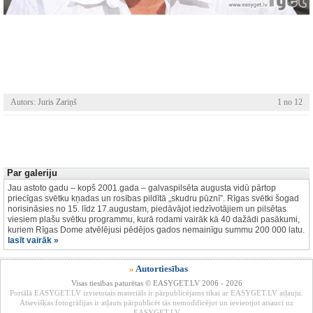
Autors: Juris Zariņš
1 no 12
Par galeriju
Jau astoto gadu – kopš 2001.gada – galvaspilsēta augusta vidū pārtop
priecīgas svētku kņadas un rosības pildītā „skudru pūznī”. Rīgas svētki šogad
norisināsies no 15. līdz 17.augustam, piedāvājot iedzīvotājiem un pilsētas
viesiem plašu svētku programmu, kurā rodami vairāk kā 40 dažādi pasākumi,
kuriem Rīgas Dome atvēlējusi pēdējos gados nemainīgu summu 200 000 latu.
lasīt vairāk »
»
Autortiesības
Visas tiesības paturētas © EASYGET.LV 2006 - 2026
Portālā EASYGET.LV izvietotais materiāls ir pārpublicējams tikai ar EASYGET.LV atļauju.
Atsevišķas fotogrāfijas ir atļauts pārpublicēt tās nemodificējot un ievieotjot atsauci uz
EASYGET.LV