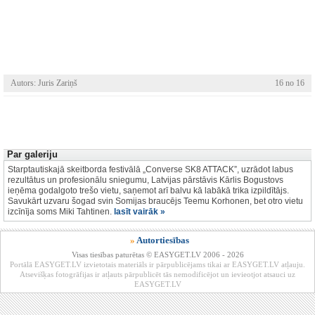
Autors: Juris Zariņš
16 no 16
Par galeriju
Starptautiskajā skeitborda festivālā „Converse SK8 ATTACK”, uzrādot labus
rezultātus un profesionālu sniegumu, Latvijas pārstāvis Kārlis Bogustovs
ieņēma godalgoto trešo vietu, saņemot arī balvu kā labākā trika izpildītājs.
Savukārt uzvaru šogad svin Somijas braucējs Teemu Korhonen, bet otro vietu
izcīnīja soms Miki Tahtinen.
lasīt vairāk »
»
Autortiesības
Visas tiesības paturētas © EASYGET.LV 2006 - 2026
Portālā EASYGET.LV izvietotais materiāls ir pārpublicējams tikai ar EASYGET.LV atļauju.
Atsevišķas fotogrāfijas ir atļauts pārpublicēt tās nemodificējot un ievieotjot atsauci uz
EASYGET.LV