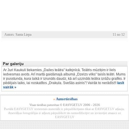
Autors: Santa Liepa
11 no 12
Par galeriju
Ar Juri Kaukuli tiekamies „Dailes teātra” kafejnīcā. Teātris mūziķim ir liels
iedvesmas avots. Arī martā gaidāmajā albumā „Dzelzs vilks” taisīs teātri. Mums
ir pusstunda, kura laikā ir izrunāts daudz, kā arī uzzināts teātra izrāžu grafiks. Ir
pēdējais laiks, lai noskatītos „Drakula. Svešās asinis”! Vairāk to nerādīs!!!
lasīt
vairāk »
»
Autortiesības
Visas tiesības paturētas © EASYGET.LV 2006 - 2026
Portālā EASYGET.LV izvietotais materiāls ir pārpublicējams tikai ar EASYGET.LV atļauju.
Atsevišķas fotogrāfijas ir atļauts pārpublicēt tās nemodificējot un ievieotjot atsauci uz
EASYGET.LV