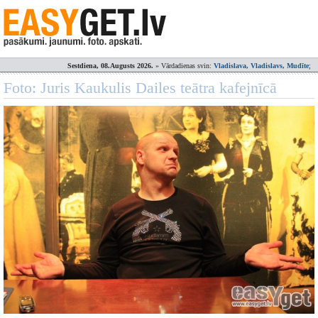
Sestdiena, 08.Augusts 2026.
» Vārdadienas svin:
Vladislava, Vladislavs, Mudīte
;
Foto: Juris Kaukulis Dailes teātra kafejnīcā