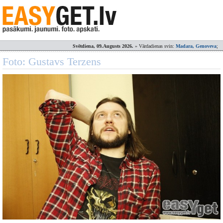
Svētdiena, 09.Augusts 2026.
» Vārdadienas svin:
Madara, Genoveva
;
Foto: Gustavs Terzens