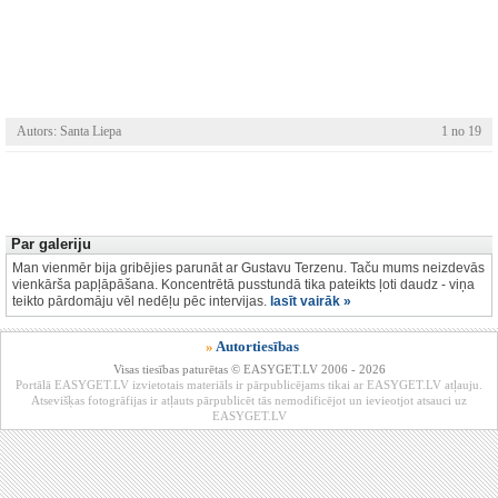
Autors: Santa Liepa
1 no 19
Par galeriju
Man vienmēr bija gribējies parunāt ar Gustavu Terzenu. Taču mums neizdevās
vienkārša papļāpāšana. Koncentrētā pusstundā tika pateikts ļoti daudz - viņa
teikto pārdomāju vēl nedēļu pēc intervijas.
lasīt vairāk »
»
Autortiesības
Visas tiesības paturētas © EASYGET.LV 2006 - 2026
Portālā EASYGET.LV izvietotais materiāls ir pārpublicējams tikai ar EASYGET.LV atļauju.
Atsevišķas fotogrāfijas ir atļauts pārpublicēt tās nemodificējot un ievieotjot atsauci uz
EASYGET.LV