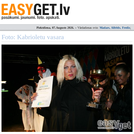
Piektdiena, 07.Augusts 2026.
» Vārdadienas svin:
Madars, Alfrēds, Fredis
;
Foto: Kabrioletu vasara