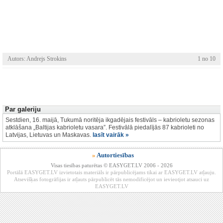
Autors: Andrejs Strokins
1 no 10
Par galeriju
Sestdien, 16. maijā, Tukumā noritēja ikgadējais festivāls – kabrioletu sezonas
atklāšana „Baltijas kabrioletu vasara”. Festivālā piedalījās 87 kabrioleti no
Latvijas, Lietuvas un Maskavas.
lasīt vairāk »
»
Autortiesības
Visas tiesības paturētas © EASYGET.LV 2006 - 2026
Portālā EASYGET.LV izvietotais materiāls ir pārpublicējams tikai ar EASYGET.LV atļauju.
Atsevišķas fotogrāfijas ir atļauts pārpublicēt tās nemodificējot un ievieotjot atsauci uz
EASYGET.LV