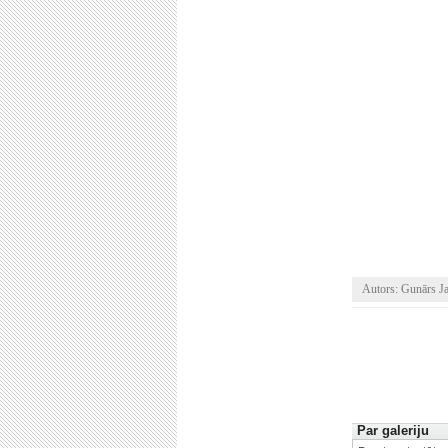
Autors: Gunārs Ja
Par galeriju