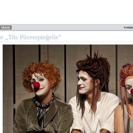
Svētdi
de „Tils Pūcesspieģelis”