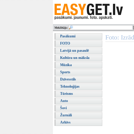
Meklētājs:
Foto: Izrā
Pasākumi
FOTO
Latvijā un pasaulē
Kultūra un māksla
Mūzika
Sports
Dzīvesstils
Tehnoloģijas
Tūrisms
Auto
Šovi
Žurnāli
Arhīvs