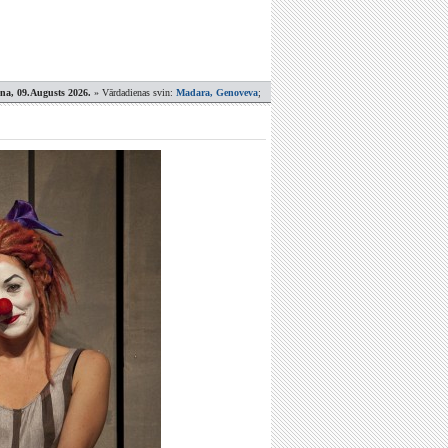
ena, 09.Augusts 2026.
» Vārdadienas svin:
Madara, Genoveva
;