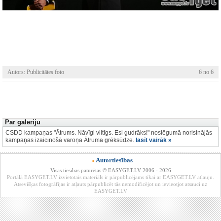
Autors: Publicitātes foto
6 no 6
Par galeriju
CSDD kampaņas "Ātrums. Nāvīgi viltīgs. Esi gudrāks!" noslēgumā norisinājās
kampaņas izaicinošā varoņa Ātruma grēksūdze.
lasīt vairāk »
»
Autortiesības
Visas tiesības paturētas © EASYGET.LV 2006 - 2026
Portālā EASYGET.LV izvietotais materiāls ir pārpublicējams tikai ar EASYGET.LV atļauju.
Atsevišķas fotogrāfijas ir atļauts pārpublicēt tās nemodificējot un ievieotjot atsauci uz
EASYGET.LV