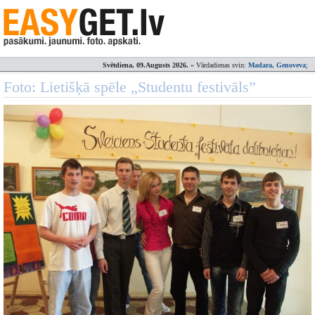
Svētdiena, 09.Augusts 2026.
» Vārdadienas svin:
Madara, Genoveva
;
Foto: Lietišķā spēle „Studentu festivāls”