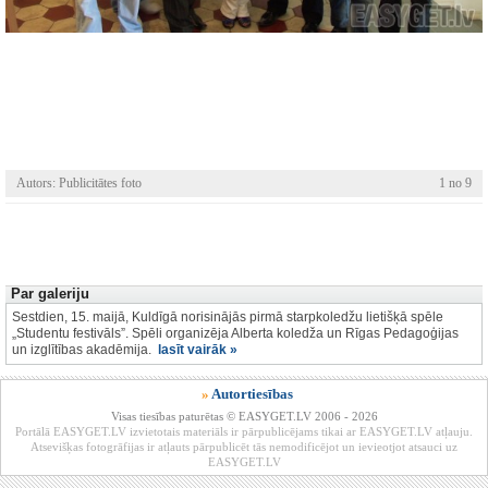
Autors: Publicitātes foto
1 no 9
Par galeriju
Sestdien, 15. maijā, Kuldīgā norisinājās pirmā starpkoledžu lietišķā spēle
„Studentu festivāls”. Spēli organizēja Alberta koledža un Rīgas Pedagoģijas
un izglītības akadēmija.
lasīt vairāk »
»
Autortiesības
Visas tiesības paturētas © EASYGET.LV 2006 - 2026
Portālā EASYGET.LV izvietotais materiāls ir pārpublicējams tikai ar EASYGET.LV atļauju.
Atsevišķas fotogrāfijas ir atļauts pārpublicēt tās nemodificējot un ievieotjot atsauci uz
EASYGET.LV