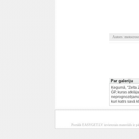
Autors: motocro
Par galeriju
Ķegumā, "Zelta Z
GP, kuras atklāj
neprognozējamas 
kuri katrs savā k
Portālā EASYGET.LV izvietotais materiāls ir pā