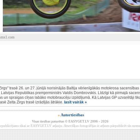
ssmx1.com
irgs" trasē 26. un 27. jūnijā norisinājās Baltija vērienīgākās motokrosa sacensī
a Latvijas Republikas premjerministrs Valdis Dombrovskis. Līdzīgi kā pirmajā sacens
un spraigas cīņas labāko motobraucēju izpildījumā. Kā Latvijas GP uzvarētāji tika
lasē Zelta Zirgs trasē izrādījās ātrākie.
lasīt vairāk »
»
Autortiesības
Visas tiesības paturētas © EASYGET.LV 2006 - 2026
rpublicējams tikai ar EASYGET.LV atļauju. Atsevišķas fotogrāfijas ir atļauts pārpublicēt tās ne