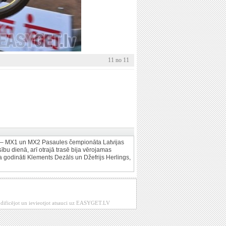
11 no 11
bas – MX1 un MX2 Pasaules čempionāta Latvijas
ību dienā, arī otrajā trasē bija vērojamas
 godināti Klements Dezāls un Džefrijs Herlings,
modificējot un ievieotjot atsauci uz EASYGET.LV