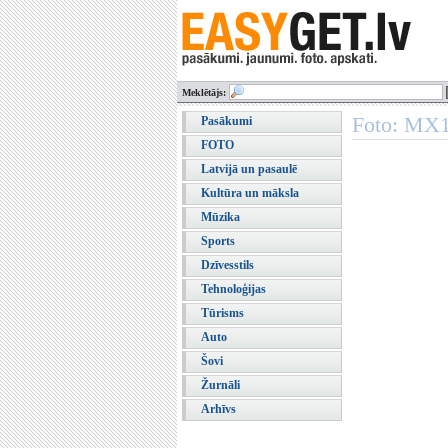
Meklētājs:
Foto: MX1
Pasākumi
FOTO
Latvijā un pasaulē
Kultūra un māksla
Mūzika
Sports
Dzīvesstils
Tehnoloģijas
Tūrisms
Auto
Šovi
Žurnāli
Arhīvs