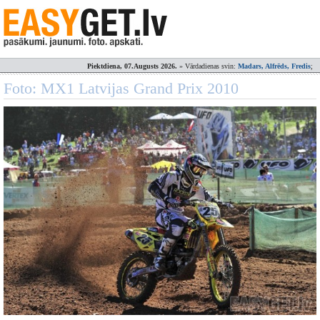
Piektdiena, 07.Augusts 2026.
» Vārdadienas svin:
Madars, Alfrēds, Fredis
;
Foto: MX1 Latvijas Grand Prix 2010