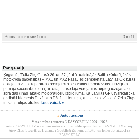
Autors: motocrossmx1.com
3 no 11
Par galeriju
Ķegumā, "Zelta Zirgs" trasē 26. un 27. jūnijā norisinājās Baltija vērienīgākās
motokrosa sacensības – MX1 un MX2 Pasaules čempionāta Latvijas GP, kuras
atklāja Latvijas Republikas premjerministrs Valdis Dombrovskis. Līdzīgi kā
pirmajā sacensību dienā, arī otrajā trasē bija vērojamas neprognozējamas un
spraigas cīņas labāko motobraucēju izpildījumā. Kā Latvijas GP uzvarētāji tika
godināti Klements Dezāls un Džefrijs Herlings, kuri katrs savā klasē Zelta Zirgs
trasē izrādījās ātrākie.
lasīt vairāk »
»
Autortiesības
Visas tiesības paturētas © EASYGET.LV 2006 - 2026
Portālā EASYGET.LV izvietotais materiāls ir pārpublicējams tikai ar EASYGET.LV atļauju.
Atsevišķas fotogrāfijas ir atļauts pārpublicēt tās nemodificējot un ievieotjot atsauci uz
EASYGET.LV