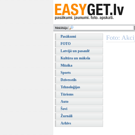
Meklētājs:
Foto: Akc
Pasākumi
FOTO
Latvijā un pasaulē
Kultūra un māksla
Mūzika
Sports
Dzīvesstils
Tehnoloģijas
Tūrisms
Auto
Šovi
Žurnāli
Arhīvs