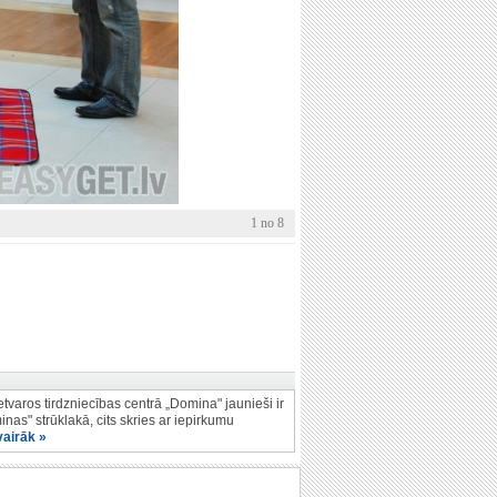
1 no 8
aros tirdzniecības centrā „Domina" jaunieši ir
nas" strūklakā, cits skries ar iepirkumu
 vairāk »