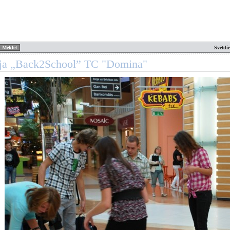
Svētdi
ija „Back2School” TC "Domina"