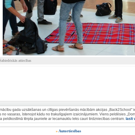
abiedriskās attiecības
mācību gada uzsākšanas un cītīgas pievēršanās mācībām akcijas „Back2School" ietv
ies no vasaras, īstenojot kādu no trakulīgajiem izaicinājumiem. Viens peldēsies „Domi
da peldkostīmā tērpta jauniete ar lecamauklu leks cauri tirdzniecības centram.
lasīt
»
Autortiesības