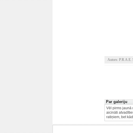
Autors: P.R.A.E. S
Par galeriju
Vēl pirms jaunā 
aicināti atvadīt
ratiņiem, bet kā