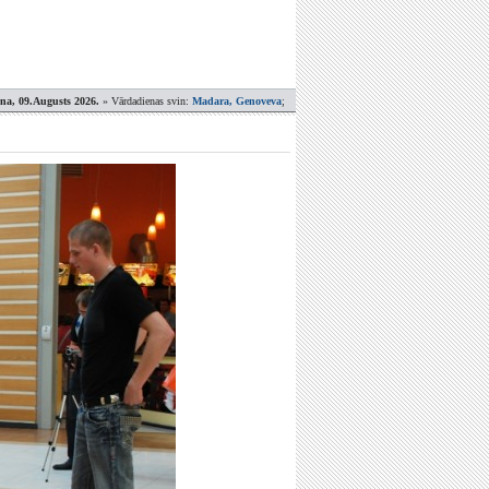
ena, 09.Augusts 2026.
» Vārdadienas svin:
Madara, Genoveva
;