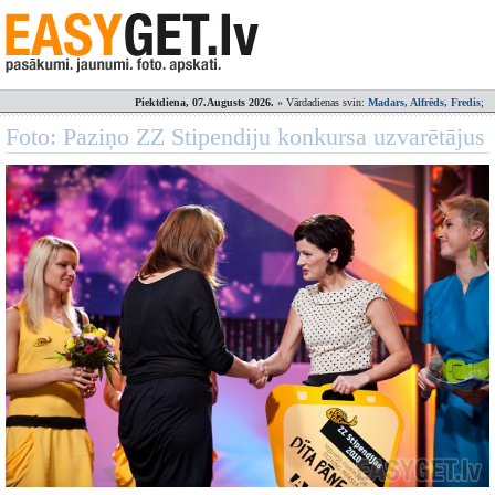
Piektdiena, 07.Augusts 2026.
» Vārdadienas svin:
Madars, Alfrēds, Fredis
;
Foto: Paziņo ZZ Stipendiju konkursa uzvarētājus