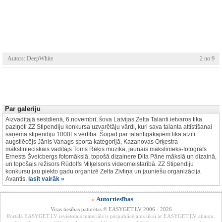
Autors: DeepWhite
2 no 9
Par galeriju
Aizvadītajā sestdienā, 6.novembrī, šova Latvijas Zelta Talanti ietvaros tika
paziņoti ZZ Stipendiju konkursa uzvarētāju vārdi, kuri sava talanta attīstīšanai
saņēma stipendiju 1000Ls vērtībā. Šogad par talantīgākajiem tika atzīti
augstlēcējs Jānis Vanags sporta kategorijā, Kazanovas Orķestra
mākslinieciskais vadītājs Toms Rēķis mūzikā, jaunais mākslinieks-fotogrāfs
Ernests Šveicbergs fotomākslā, topošā dizainere Dita Pāne mākslā un dizainā,
un topošais režisors Rūdolfs Miķelsons videomeistarībā. ZZ Stipendiju
konkursu jau piekto gadu organizē Zelta Zivtiņa un jauniešu organizācija
Avantis.
lasīt vairāk »
»
Autortiesības
Visas tiesības paturētas © EASYGET.LV 2006 - 2026
Portālā EASYGET.LV izvietotais materiāls ir pārpublicējams tikai ar EASYGET.LV atļauju.