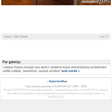
Autors: Juris Zariņš
1 no 17
Par galeriju
Latvijas Dabas muzejā visu aprīli ir skatāma kūlas dedzināšanas problēmām
veltīta izstāde „Nededzini, saudzē dzīvību!”
lasīt vairāk »
»
Autortiesības
Visas tiesības paturētas © EASYGET.LV 2006 - 2026
Portālā EASYGET.LV izvietotais materiāls ir pārpublicējams tikai ar EASYGET.LV atļauju.
Atsevišķas fotogrāfijas ir atļauts pārpublicēt tās nemodificējot un ievieotjot atsauci uz
EASYGET.LV