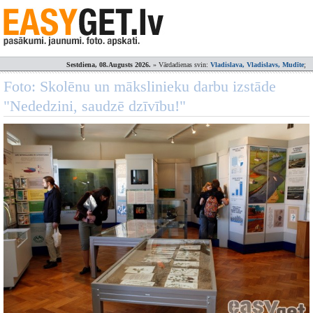
Sestdiena, 08.Augusts 2026.
» Vārdadienas svin:
Vladislava, Vladislavs, Mudīte
;
Foto: Skolēnu un mākslinieku darbu izstāde
"Nededzini, saudzē dzīvību!"