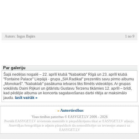
Autors: Ingus Bajārs
1 no 9
Par galeriju
Šajā nedēļas nogalē – 22. aprīlī klubā "Nabaklab" Rīgā un 23. aprīlī klubā
"Fontaine Palace" Liepājā - grupa „SIA Radikal" prezentēs savu pirmo albumu
„Monokarš". "Nabaklab" pasākuma ietvaros tiks filmēts videoklips. Ar grupas
vokālistu Daini Rijkuri un ģitāristu Gustavu Terzenu tikāmies 12. aprīlī – brīdī,
kad pēdējie albuma un koncerta sagatavošanas darbi ritēja ar maksimālo
jaudu.
lasīt vairāk »
»
Autortiesības
Visas tiesības paturētas © EASYGET.LV 2006 - 2026
Portālā EASYGET.LV izvietotais materiāls ir pārpublicējams tikai ar EASYGET.LV atļauju.
Atsevišķas fotogrāfijas ir atļauts pārpublicēt tās nemodificējot un ievieotjot atsauci uz
EASYGET.LV