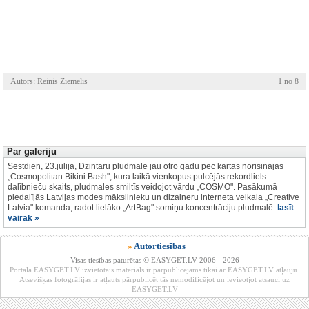
Autors: Reinis Ziemelis
1 no 8
Par galeriju
Sestdien, 23.jūlijā, Dzintaru pludmalē jau otro gadu pēc kārtas norisinājās
„Cosmopolitan Bikini Bash", kura laikā vienkopus pulcējās rekordliels
dalībnieču skaits, pludmales smiltīs veidojot vārdu „COSMO". Pasākumā
piedalījās Latvijas modes mākslinieku un dizaineru interneta veikala „Creative
Latvia" komanda, radot lielāko „ArtBag" somiņu koncentrāciju pludmalē.
lasīt
vairāk »
»
Autortiesības
Visas tiesības paturētas © EASYGET.LV 2006 - 2026
Portālā EASYGET.LV izvietotais materiāls ir pārpublicējams tikai ar EASYGET.LV atļauju.
Atsevišķas fotogrāfijas ir atļauts pārpublicēt tās nemodificējot un ievieotjot atsauci uz
EASYGET.LV