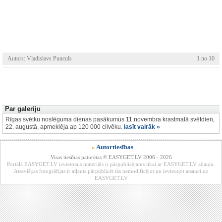
Autors: Vladislavs Punculs
1 no 10
Par galeriju
Rīgas svētku noslēguma dienas pasākumus 11.novembra krastmalā svētdien,
22. augustā, apmeklēja ap 120 000 cilvēku.
lasīt vairāk »
»
Autortiesības
Visas tiesības paturētas © EASYGET.LV 2006 - 2026
Portālā EASYGET.LV izvietotais materiāls ir pārpublicējams tikai ar EASYGET.LV atļauju.
Atsevišķas fotogrāfijas ir atļauts pārpublicēt tās nemodificējot un ievieotjot atsauci uz
EASYGET.LV