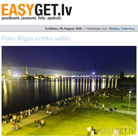
Svētdiena, 09.Augusts 2026.
» Vārdadienas svin:
Madara, Genoveva
;
Foto: Rīgas svētku salūts